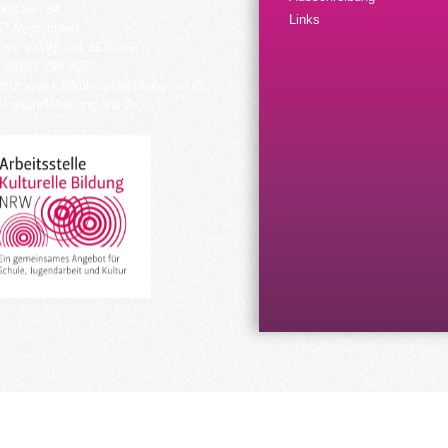
elstein 34
Links
57 Remscheid
fon: 02191 794 367/-368
 02191 794 205
urrucksack@kulturellebildung-nrw.de
kulturellebildung-nrw.de