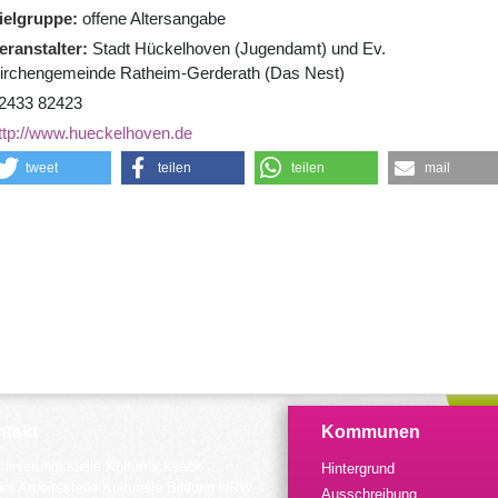
ielgruppe
offene Altersangabe
eranstalter
Stadt Hückelhoven (Jugendamt) und Ev.
irchengemeinde Ratheim-Gerderath (Das Nest)
2433 82423
ttp://www.hueckelhoven.de
tweet
teilen
teilen
mail
takt
Kommunen
dinierungsstelle Kulturrucksack
Hintergrund
der Arbeitsstelle Kulturelle Bildung NRW
Ausschreibung