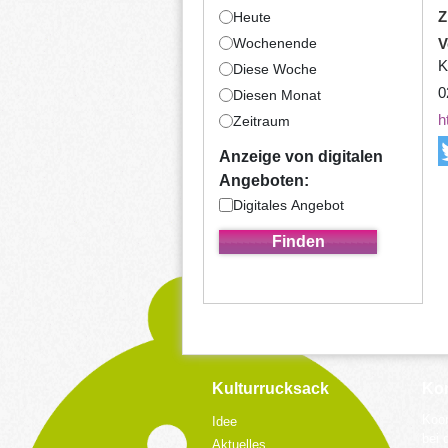
Z
Heute
Wochenende
V
K
Diese Woche
0
Diesen Monat
h
Zeitraum
Anzeige von digitalen
Angeboten:
Digitales Angebot
Kulturrucksack
Kon
Koor
Idee
bei 
Aktuelles