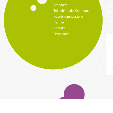
Küpp
Standorte
428
Teilnehmende Kommunen
Tele
Koordinierungsstelle
Fax:
kult
Partner
www.
Kontakt
Downloads