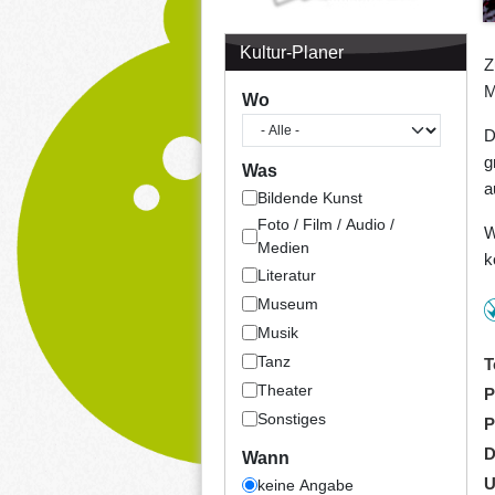
Kultur-Planer
Z
M
Wo
D
g
Was
a
Bildende Kunst
Foto / Film / Audio /
W
Medien
k
Literatur
Museum
Musik
Tanz
T
Theater
P
Sonstiges
P
D
Wann
U
keine Angabe