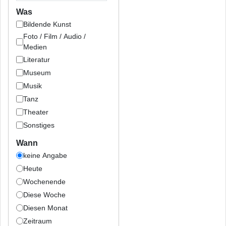
Was
Bildende Kunst
Foto / Film / Audio /
Medien
Literatur
Museum
Musik
Tanz
Theater
Sonstiges
Wann
keine Angabe
Heute
Wochenende
Diese Woche
Diesen Monat
Zeitraum