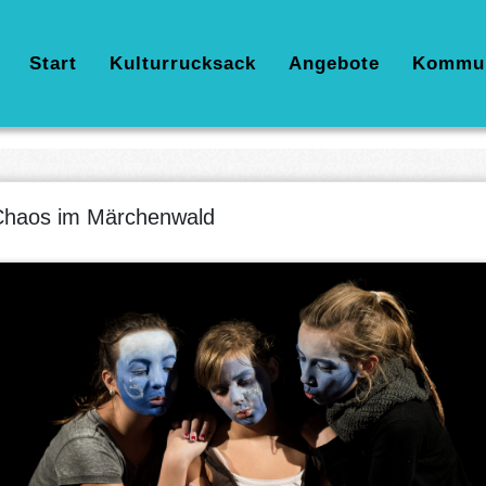
Hauptnavigation
Start
Kulturrucksack
Angebote
Kommu
haos im Märchenwald