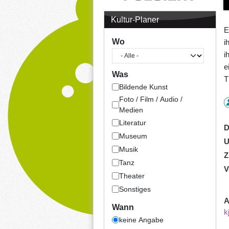
Kultur-Planer
E
Wo
i
i
e
Was
T
Bildende Kunst
Foto / Film / Audio /
Medien
Literatur
D
Museum
U
Musik
Z
Tanz
V
Theater
Sonstiges
A
Wann
k
keine Angabe