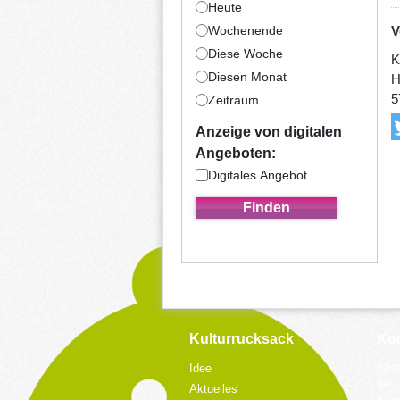
Heute
Wochenende
V
Diese Woche
K
Diesen Monat
H
5
Zeitraum
Anzeige von digitalen
Angeboten:
Digitales Angebot
Kulturrucksack
Kon
Koor
Idee
bei 
Aktuelles