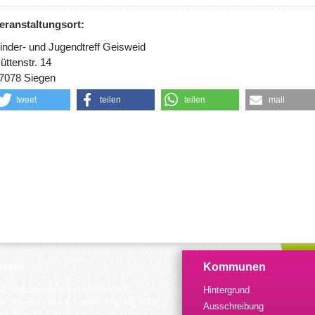
eranstaltungsort:
inder- und Jugendtreff Geisweid
üttenstr. 14
7078 Siegen
tweet
teilen
teilen
mail
takt
Kommunen
dinierungsstelle Kulturrucksack
Hintergrund
der Arbeitsstelle Kulturelle Bildung NRW
Ausschreibung