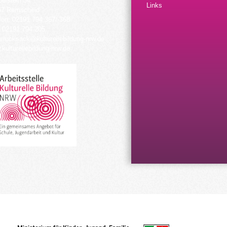
elstein 34
Links
57 Remscheid
fon: 02191 794 367/-368
 02191 794 205
urrucksack@kulturellebildung-nrw.de
kulturellebildung-nrw.de