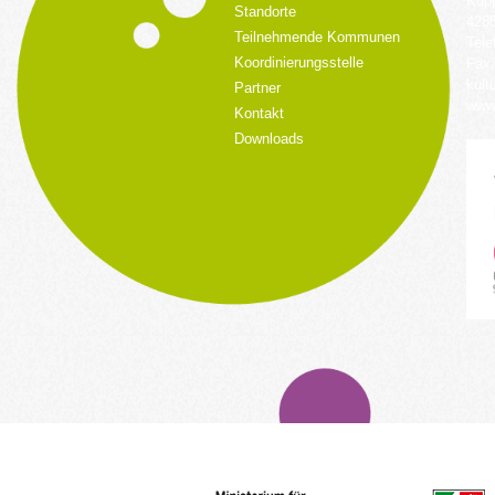
Küpp
Standorte
428
Teilnehmende Kommunen
Tele
Koordinierungsstelle
Fax:
kult
Partner
www.
Kontakt
Downloads