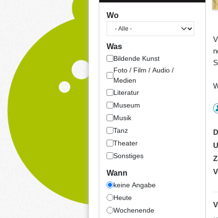
Wo
V
Was
n
Bildende Kunst
S
Foto / Film / Audio /
Medien
W
Literatur
Museum
Musik
Tanz
D
Theater
U
Sonstiges
Z
V
Wann
keine Angabe
Heute
V
Wochenende