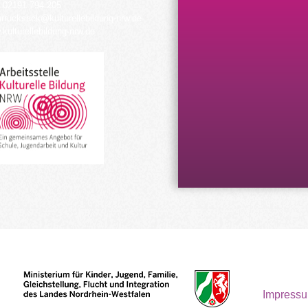
 02191 794 205
urrucksack@kulturellebildung-nrw.de
kulturellebildung-nrw.de
Impress