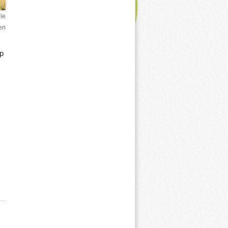
le
en
p