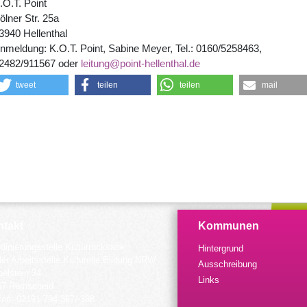
.O.T. Point
ölner Str. 25a
3940 Hellenthal
nmeldung: K.O.T. Point, Sabine Meyer, Tel.: 0160/5258463,
2482/911567 oder
leitung@point-hellenthal.de
tweet
teilen
teilen
mail
takt
Kommunen
dinierungsstelle Kulturrucksack
Hintergrund
der Arbeitsstelle Kulturelle Bildung NRW
Ausschreibung
elstein 34
Links
57 Remscheid
fon: 02191 794 367/-368