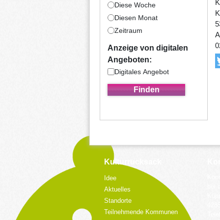
K
Diese Woche
K
Diesen Monat
5
Zeitraum
A
0
Anzeige von digitalen
Angeboten:
Digitales Angebot
Kulturrucksack
Kon
Koor
Idee
bei 
Aktuelles
Küpp
Standorte
428
Teilnehmende Kommunen
Tele