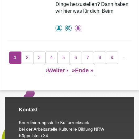
Dinge herzustellen? Dann haben
wir hier was für dich: Beim
Seitennummerierung
1
2
3
4
5
6
7
8
9
…
Seite
Seite
Seite
Seite
Seite
Seite
Seite
Seite
Seite
Weiter ›
Ende »
Kontakt
Koordinierungsstelle Kulturrucksack
bei der Arbeitsstelle Kulturelle Bildung NRW
Küppelstein 34