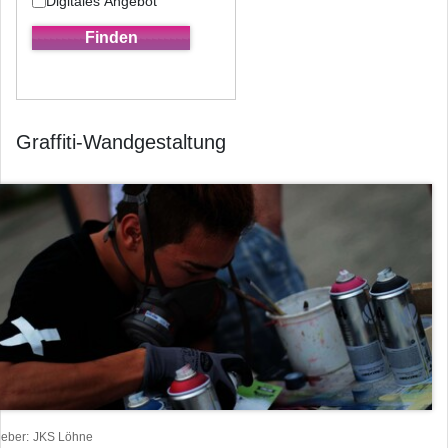
Digitales Angebot
Graffiti-Wandgestaltung
heber
JKS Löhne