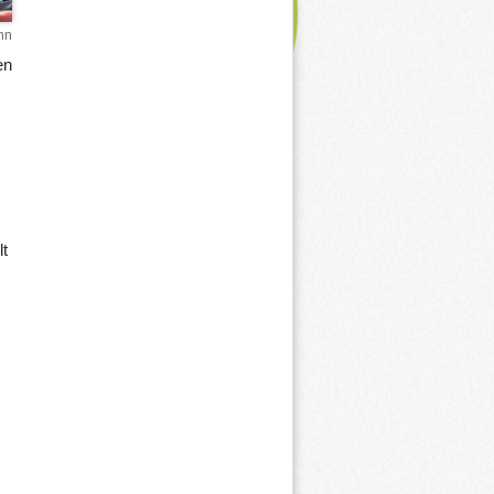
nn
en
t