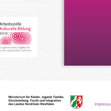
urrucksack@kulturellebildung-nrw.de
kulturellebildung-nrw.de
Impress