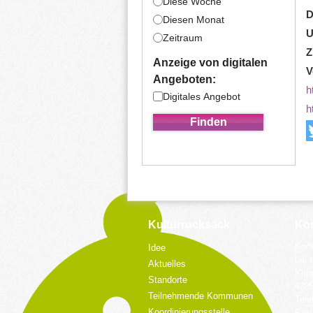
Diese Woche
D
Diesen Monat
U
Zeitraum
Z
Anzeige von digitalen
V
Angeboten:
h
Digitales Angebot
h
Kulturrucksack
Kon
Koor
Idee
bei 
Aktuelles
Küpp
Standorte
428
Teilnehmende Kommunen
Tele
Koordinierungsstelle
Fax: