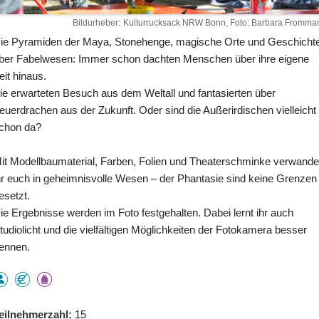
Bildurheber
Kulturrucksack NRW Bonn, Foto: Barbara Fromma
ie Pyramiden der Maya, Stonehenge, magische Orte und Geschicht
ber Fabelwesen: Immer schon dachten Menschen über ihre eigene
eit hinaus.
ie erwarteten Besuch aus dem Weltall und fantasierten über
euerdrachen aus der Zukunft. Oder sind die Außerirdischen vielleicht
chon da?
it Modellbaumaterial, Farben, Folien und Theaterschminke verwandel
hr euch in geheimnisvolle Wesen – der Phantasie sind keine Grenzen
esetzt.
ie Ergebnisse werden im Foto festgehalten. Dabei lernt ihr auch
tudiolicht und die vielfältigen Möglichkeiten der Fotokamera besser
ennen.
eilnehmerzahl
15