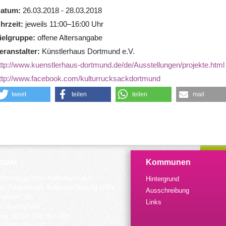
atum
26.03.2018 - 28.03.2018
hrzeit
jeweils 11:00–16:00 Uhr
ielgruppe
offene Altersangabe
eranstalter
Künstlerhaus Dortmund e.V.
ttp://www.kuenstlerhaus-dortmund.de/de/Ausstellungen/projekte.html
ttp://www.facebook.com/kulturrucksackdortmund
tweet
teilen
teilen
mail
takt
Kommunen
dinierungsstelle Kulturrucksack
Hintergrund
der Arbeitsstelle Kulturelle Bildung NRW
Ausschreibung
elstein 34
Links
57 Remscheid
fon: 02191 794 367/-368
 02191 794 205