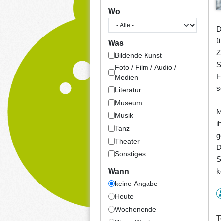
Wo
D
ü
Was
Z
Bildende Kunst
S
Foto / Film / Audio /
F
Medien
s
Literatur
Museum
M
Musik
i
Tanz
g
Theater
D
Sonstiges
S
k
Wann
keine Angabe
Heute
Wochenende
T