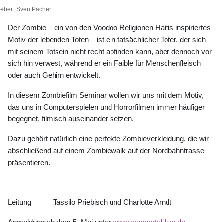
heber
Sven Pacher
Der Zombie – ein von den Voodoo Religionen Haitis inspiriertes
Motiv der lebenden Toten – ist ein tatsächlicher Toter, der sich
mit seinem Totsein nicht recht abfinden kann, aber dennoch vor
sich hin verwest, während er ein Faible für Menschenfleisch
oder auch Gehirn entwickelt.
In diesem Zombiefilm Seminar wollen wir uns mit dem Motiv,
das uns in Computerspielen und Horrorfilmen immer häufiger
begegnet, filmisch auseinander setzen.
Dazu gehört natürlich eine perfekte Zombieverkleidung, die wir
abschließend auf einem Zombiewalk auf der Nordbahntrasse
präsentieren.
Leitung Tassilo Priebisch und Charlotte Arndt
Anmeldung ab dem 5. Mai unter
www.wuppertal-live.de
.