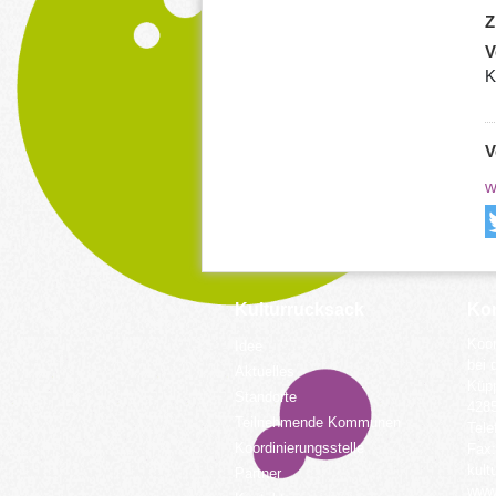
Z
V
K
V
w
Kulturrucksack
Kon
Koor
Idee
bei 
Aktuelles
Küpp
Standorte
428
Teilnehmende Kommunen
Tele
Koordinierungsstelle
Fax:
kult
Partner
www.