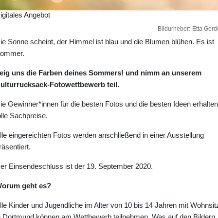
igitales Angebot
Bildurheber
Etta Gerd
ie Sonne scheint, der Himmel ist blau und die Blumen blühen. Es ist
ommer.
eig uns die Farben deines Sommers! und nimm an unserem
ulturrucksack-Fotowettbewerb teil.
ie Gewinner*innen für die besten Fotos und die besten Ideen erhalten
olle Sachpreise.
lle eingereichten Fotos werden anschließend in einer Ausstellung
räsentiert.
er Einsendeschluss ist der 19. September 2020.
orum geht es?
lle Kinder und Jugendliche im Alter von 10 bis 14 Jahren mit Wohnsit
n Dortmund können am Wettbewerb teilnehmen. Was auf den Bildern