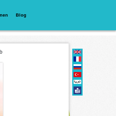
nen
Blog
b