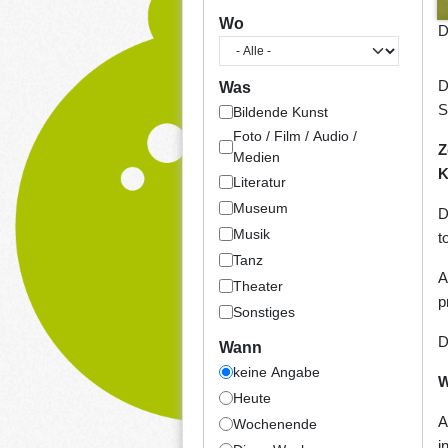
Wo
D
D
Was
S
Bildende Kunst
Foto / Film / Audio /
Z
Medien
K
Literatur
Museum
D
Musik
t
Tanz
A
Theater
p
Sonstiges
D
Wann
keine Angabe
W
Heute
A
Wochenende
i