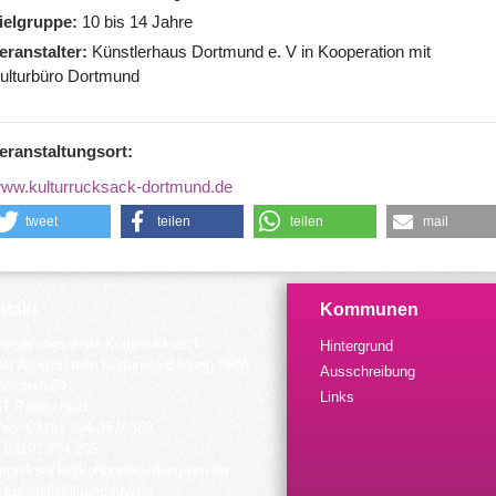
ielgruppe
10 bis 14 Jahre
eranstalter
Künstlerhaus Dortmund e. V in Kooperation mit
ulturbüro Dortmund
eranstaltungsort:
ww.kulturrucksack-dortmund.de
tweet
teilen
teilen
mail
takt
Kommunen
dinierungsstelle Kulturrucksack
Hintergrund
der Arbeitsstelle Kulturelle Bildung NRW
Ausschreibung
elstein 34
Links
57 Remscheid
fon: 02191 794 367/-368
 02191 794 205
urrucksack@kulturellebildung-nrw.de
kulturellebildung-nrw.de