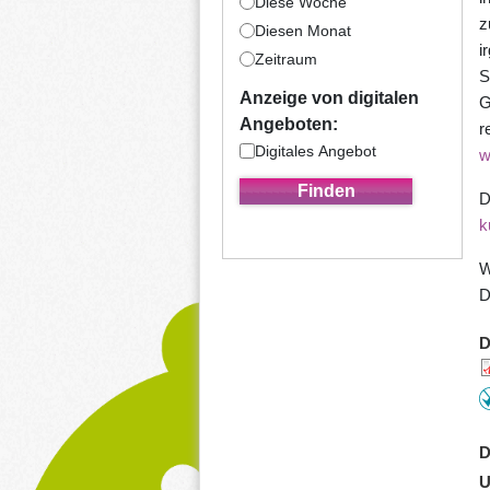
Diese Woche
z
Diesen Monat
i
Zeitraum
S
Anzeige von digitalen
G
Angeboten:
r
Digitales Angebot
w
D
k
W
D
D
D
U