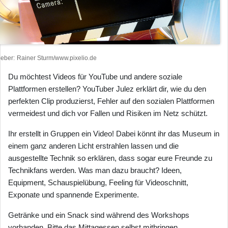
heber
Rainer Sturm/www.pixelio.de
Du möchtest Videos für YouTube und andere soziale
Plattformen erstellen? YouTuber Julez erklärt dir, wie du den
perfekten Clip produzierst, Fehler auf den sozialen Plattformen
vermeidest und dich vor Fallen und Risiken im Netz schützt.
Ihr erstellt in Gruppen ein Video! Dabei könnt ihr das Museum in
einem ganz anderen Licht erstrahlen lassen und die
ausgestellte Technik so erklären, dass sogar eure Freunde zu
Technikfans werden. Was man dazu braucht? Ideen,
Equipment, Schauspielübung, Feeling für Videoschnitt,
Exponate und spannende Experimente.
Getränke und ein Snack sind während des Workshops
vorhanden. Bitte das Mittagessen selbst mitbringen.