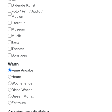
Bildende Kunst
Foto / Film / Audio /
Medien
Literatur
Museum
Musik
Tanz
Theater
Sonstiges
Wann
keine Angabe
Heute
Wochenende
Diese Woche
Diesen Monat
Zeitraum
Anzeige von digitalen