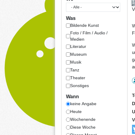
V
Was
Bildende Kunst
W
Foto / Film / Audio /
F
Medien
W
Literatur
u
Museum
g
Musik
a
Tanz
Theater
Sonstiges
T
Wann
D
keine Angabe
U
Heute
Wochenende
V
Diese Woche