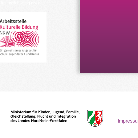
kulturellebildung-nrw.de
Impress