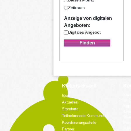
Diesen Monat
Zeitraum
Anzeige von digitalen
Angeboten:
Digitales Angebot
Kulturrucksack
Kon
Koor
Idee
bei 
Aktuelles
Küpp
Standorte
428
Teilnehmende Kommunen
Tele
Koordinierungsstelle
Fax:
kult
Partner