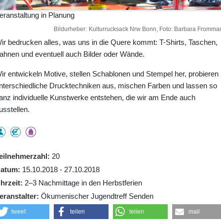
eranstaltung in Planung
Bildurheber
Kulturrucksack Nrw Bonn, Foto: Barbara Fromma
ir bedrucken alles, was uns in die Quere kommt: T-Shirts, Taschen,
ahnen und eventuell auch Bilder oder Wände.
ir entwickeln Motive, stellen Schablonen und Stempel her, probieren
nterschiedliche Drucktechniken aus, mischen Farben und lassen so
anz individuelle Kunstwerke entstehen, die wir am Ende auch
usstellen.
eilnehmerzahl
20
atum
15.10.2018 - 27.10.2018
hrzeit
2–3 Nachmittage in den Herbstferien
eranstalter
Ökumenischer Jugendtreff Senden
tweet
teilen
teilen
mail