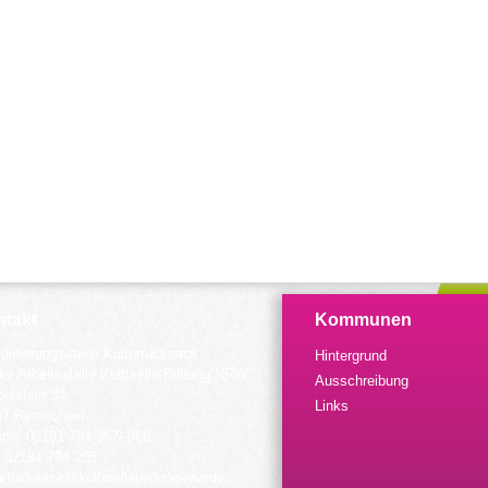
takt
Kommunen
dinierungsstelle Kulturrucksack
Hintergrund
der Arbeitsstelle Kulturelle Bildung NRW
Ausschreibung
elstein 34
Links
57 Remscheid
fon: 02191 794 367/-368
 02191 794 205
urrucksack@kulturellebildung-nrw.de