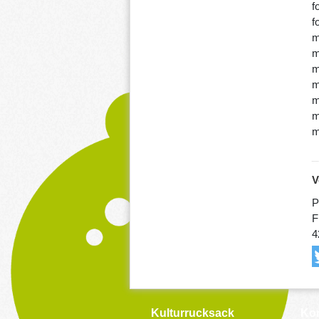
f
f
m
m
m
m
m
m
m
V
P
F
4
Kulturrucksack
Kon