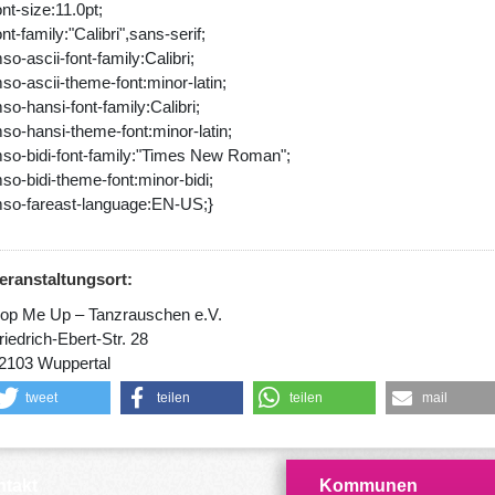
ont-size:11.0pt;
ont-family:"Calibri",sans-serif;
so-ascii-font-family:Calibri;
so-ascii-theme-font:minor-latin;
so-hansi-font-family:Calibri;
so-hansi-theme-font:minor-latin;
so-bidi-font-family:"Times New Roman";
so-bidi-theme-font:minor-bidi;
so-fareast-language:EN-US;}
eranstaltungsort:
op Me Up – Tanzrauschen e.V.
riedrich-Ebert-Str. 28
2103 Wuppertal
tweet
teilen
teilen
mail
takt
Kommunen