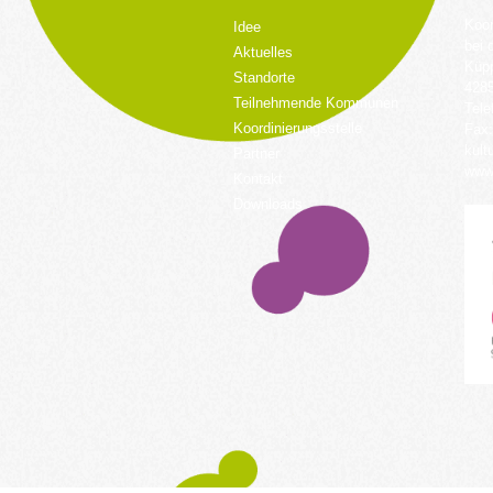
Koor
Idee
bei 
Aktuelles
Küpp
Standorte
428
Teilnehmende Kommunen
Tele
Koordinierungsstelle
Fax:
kult
Partner
www.
Kontakt
Downloads