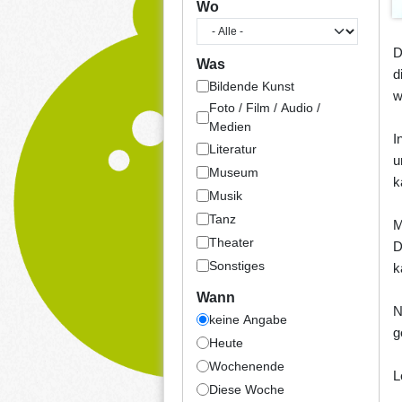
Wo
D
Was
d
Bildende Kunst
w
Foto / Film / Audio /
Medien
I
Literatur
u
Museum
k
Musik
Tanz
M
Theater
D
Sonstiges
k
Wann
N
keine Angabe
g
Heute
Wochenende
L
Diese Woche