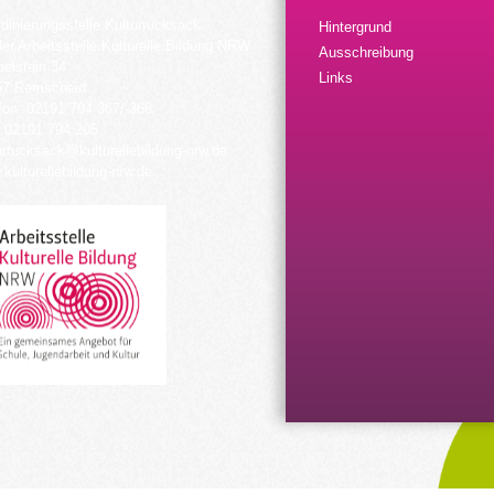
dinierungsstelle Kulturrucksack
Hintergrund
der Arbeitsstelle Kulturelle Bildung NRW
Ausschreibung
elstein 34
Links
57 Remscheid
fon: 02191 794 367/-368
 02191 794 205
urrucksack@kulturellebildung-nrw.de
kulturellebildung-nrw.de