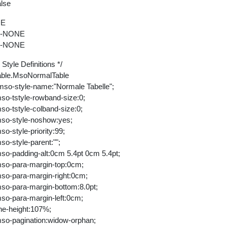
alse
E
-NONE
-NONE
* Style Definitions */
able.MsoNormalTable
mso-style-name:"Normale Tabelle";
so-tstyle-rowband-size:0;
so-tstyle-colband-size:0;
so-style-noshow:yes;
so-style-priority:99;
so-style-parent:"";
so-padding-alt:0cm 5.4pt 0cm 5.4pt;
so-para-margin-top:0cm;
so-para-margin-right:0cm;
so-para-margin-bottom:8.0pt;
so-para-margin-left:0cm;
ine-height:107%;
so-pagination:widow-orphan;