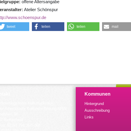
ielgruppe
offene Altersangabe
eranstalter
Atelier Schönspur
ttp://www.schoenspur.de
tweet
teilen
teilen
mail
takt
Kommunen
dinierungsstelle Kulturrucksack
Hintergrund
der Arbeitsstelle Kulturelle Bildung NRW
Ausschreibung
elstein 34
Links
57 Remscheid
fon: 02191 794 367/-368
 02191 794 205