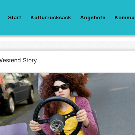
Hauptnavigation
Start
Kulturrucksack
Angebote
Kommu
estend Story