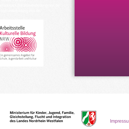
urrucksack@kulturellebildung-nrw.de
kulturellebildung-nrw.de
Impress