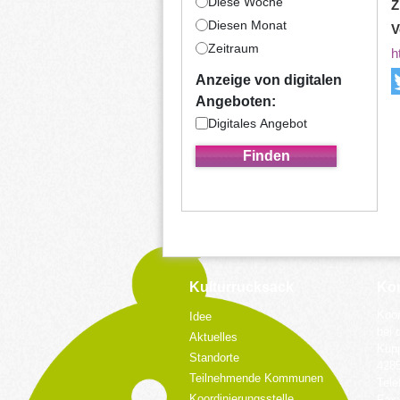
Diese Woche
Z
Diesen Monat
V
Zeitraum
h
Anzeige von digitalen
Angeboten:
Digitales Angebot
Kulturrucksack
Kon
Koor
Idee
bei 
Aktuelles
Küpp
Standorte
428
Teilnehmende Kommunen
Tele
Koordinierungsstelle
Fax: