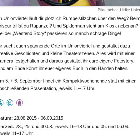
Bildurheber
Ulrike Hale
m Unionviertel läuft dir plötzlich Rumpelstilzchen über den Weg? Bei
riseur triffst du Rapunzel? Und Spiderman steht am Kiosk nebenan?
ei der „Westend Story“ passieren so manch schräge Dinge!
hr sucht euch spannende Orte im Unionviertel und gestaltet dazu
reative Geschichten und kleine Theaterszenen. Alles wird mit einer
amera festgehalten und daraus gestaltet ihr eure eigene Fotostory.
nd am Ende könnt ihr euer eigenes Buch in den Händen halten.
m 5. + 6. September findet ein Kompaktwochenende statt mit einer
bschließenden Präsentation, jeweils 11–17 Uhr
atum
28.08.2015 - 06.09.2015
hrzeit
28., 29. und 30.08. jeweils 16–18 Uhr und 05. und 06.09.
eweils 11–17 Uhr