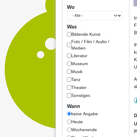
Wo
I
F
Was
B
Bildende Kunst
Foto / Film / Audio /
I
Medien
k
Literatur
K
Museum
U
Musik
A
Tanz
a
Theater
Sonstiges
Wann
keine Angabe
D
Heute
U
Wochenende
j