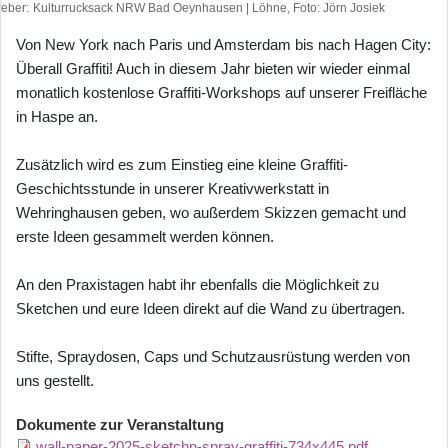
heber
Kulturrucksack NRW Bad Oeynhausen | Löhne, Foto: Jörn Josiek
Von New York nach Paris und Amsterdam bis nach Hagen City:
Überall Graffiti! Auch in diesem Jahr bieten wir wieder einmal
monatlich kostenlose Graffiti-Workshops auf unserer Freifläche
in Haspe an.
Zusätzlich wird es zum Einstieg eine kleine Graffiti-
Geschichtsstunde in unserer Kreativwerkstatt in
Wehringhausen geben, wo außerdem Skizzen gemacht und
erste Ideen gesammelt werden können.
An den Praxistagen habt ihr ebenfalls die Möglichkeit zu
Sketchen und eure Ideen direkt auf die Wand zu übertragen.
Stifte, Spraydosen, Caps und Schutzausrüstung werden von
uns gestellt.
Dokumente zur Veranstaltung
wall-paper-2025-sketchn-spray-graffiti-734x445.pdf