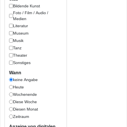
Bildende Kunst
Foto / Film / Audio /
Medien
Literatur
Museum
Musik
Tanz
Theater
Sonstiges
Wann
keine Angabe
Heute
Wochenende
Diese Woche
Diesen Monat
Zeitraum
Anzeige von digitalen