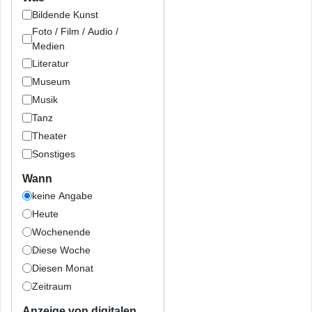
Bildende Kunst
Foto / Film / Audio /
Medien
Literatur
Museum
Musik
Tanz
Theater
Sonstiges
Wann
keine Angabe
Heute
Wochenende
Diese Woche
Diesen Monat
Zeitraum
Anzeige von digitalen