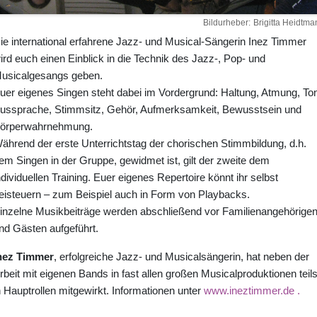
Bildurheber
Brigitta Heidtma
ie international erfahrene Jazz- und Musical-Sängerin Inez Timmer
ird euch einen Einblick in die Technik des Jazz-, Pop- und
usicalgesangs geben.
uer eigenes Singen steht dabei im Vordergrund: Haltung, Atmung, Ton
ussprache, Stimmsitz, Gehör, Aufmerksamkeit, Bewusstsein und
örperwahrnehmung.
ährend der erste Unterrichtstag der chorischen Stimmbildung, d.h.
em Singen in der Gruppe, gewidmet ist, gilt der zweite dem
ndividuellen Training. Euer eigenes Repertoire könnt ihr selbst
eisteuern – zum Beispiel auch in Form von Playbacks.
inzelne Musikbeiträge werden abschließend vor Familienangehörige
nd Gästen aufgeführt.
nez Timmer
, erfolgreiche Jazz- und Musicalsängerin, hat neben der
rbeit mit eigenen Bands in fast allen großen Musicalproduktionen teil
n Hauptrollen mitgewirkt. Informationen unter
www.ineztimmer.de .