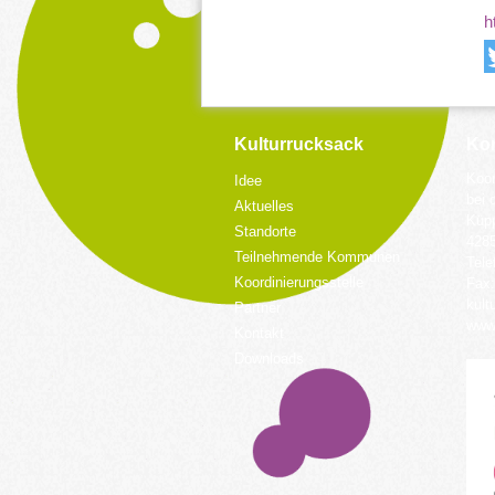
h
Kulturrucksack
Kon
Koor
Idee
bei 
Aktuelles
Küpp
Standorte
428
Teilnehmende Kommunen
Tele
Koordinierungsstelle
Fax:
kult
Partner
www.
Kontakt
Downloads