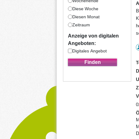
Wochenende
A
Diese Woche
B
Diesen Monat
K
Zeitraum
h
s
Anzeige von digitalen
Angeboten:
Digitales Angebot
T
D
U
Z
V
0
Ö
M
M
D