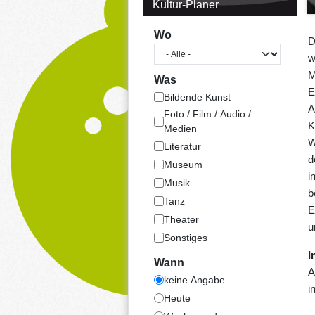
Kultur-Planer
Wo
D
w
M
Was
E
Bildende Kunst
A
Foto / Film / Audio /
K
Medien
W
Literatur
d
Museum
i
Musik
b
Tanz
E
Theater
u
Sonstiges
I
Wann
A
keine Angabe
i
Heute