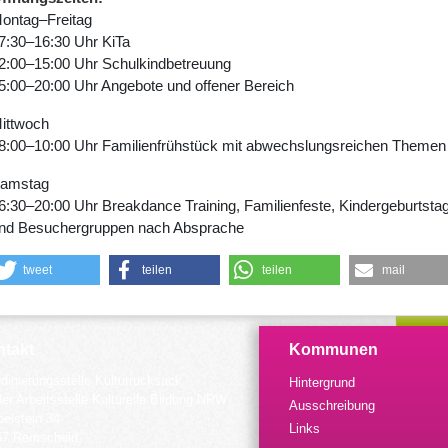
ontag–Freitag
7:30–16:30 Uhr KiTa
2:00–15:00 Uhr Schulkindbetreuung
5:00–20:00 Uhr Angebote und offener Bereich
ittwoch
8:00–10:00 Uhr Familienfrühstück mit abwechslungsreichen Themen
amstag
6:30–20:00 Uhr Breakdance Training, Familienfeste, Kindergeburtsta
nd Besuchergruppen nach Absprache
tweet
teilen
teilen
mail
takt
Kommunen
dinierungsstelle Kulturrucksack
Hintergrund
der Arbeitsstelle Kulturelle Bildung NRW
Ausschreibung
elstein 34
Links
57 Remscheid