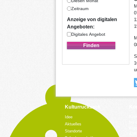
Diesen Monat
M
Zeitraum
0
1
Anzeige von digitalen
1
Angeboten:
Digitales Angebot
M
0
S
1
u
Kulturrucksack
Kon
Koor
Idee
bei 
Aktuelles
Küpp
Standorte
428