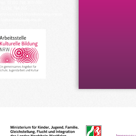
fon: 02191 794 367/-368
 02191 794 205
urrucksack@kulturellebildung-nrw.de
kulturellebildung-nrw.de