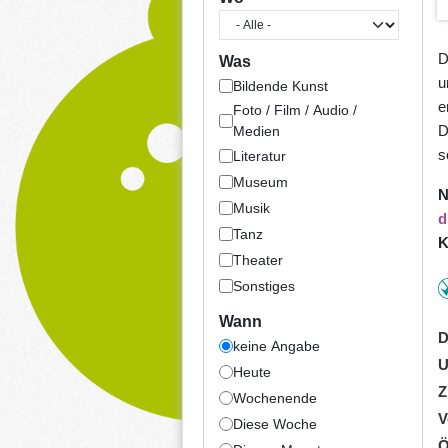
D
Was
u
Bildende Kunst
e
Foto / Film / Audio /
D
Medien
s
Literatur
Museum
N
Musik
d
Tanz
K
Theater
Sonstiges
Wann
D
keine Angabe
U
Heute
Z
Wochenende
V
Diese Woche
Ö