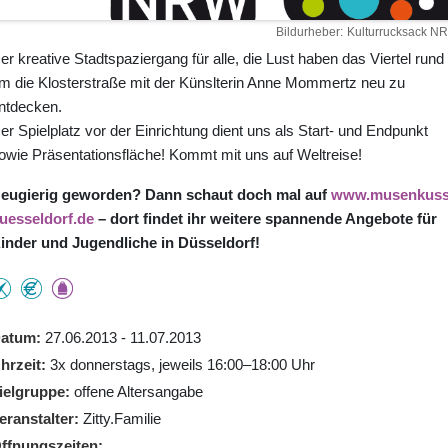
Bildurheber
Kulturrucksack N
er kreative Stadtspaziergang für alle, die Lust haben das Viertel rund
m die Klosterstraße mit der Künslterin Anne Mommertz neu zu
ntdecken.
er Spielplatz vor der Einrichtung dient uns als Start- und Endpunkt
owie Präsentationsfläche! Kommt mit uns auf Weltreise!
eugierig geworden? Dann schaut doch mal auf
www.musenkuss
uesseldorf.de
– dort findet ihr weitere spannende Angebote für
inder und Jugendliche in Düsseldorf!
atum
27.06.2013 - 11.07.2013
hrzeit
3x donnerstags, jeweils 16:00–18:00 Uhr
ielgruppe
offene Altersangabe
eranstalter
Zitty.Familie
ffnungszeiten