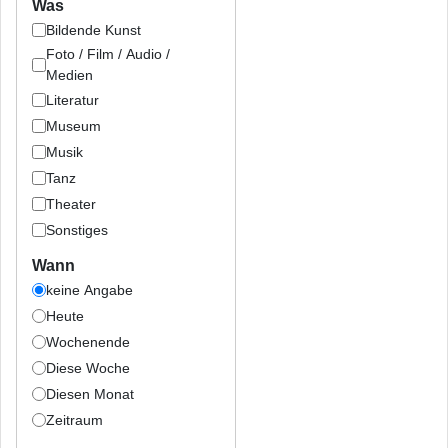
Was
Bildende Kunst
Foto / Film / Audio /
Medien
Literatur
Museum
Musik
Tanz
Theater
Sonstiges
Wann
keine Angabe
Heute
Wochenende
Diese Woche
Diesen Monat
Zeitraum