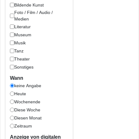
Bildende Kunst
Foto / Film / Audio /
Medien
Literatur
Museum
Musik
Tanz
Theater
Sonstiges
Wann
keine Angabe
Heute
Wochenende
Diese Woche
Diesen Monat
Zeitraum
Anzeige von digitalen