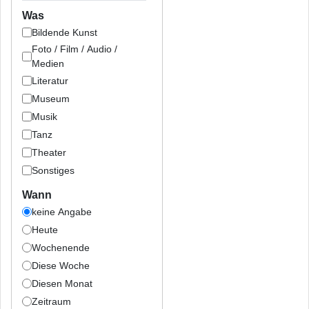
Was
Bildende Kunst
Foto / Film / Audio /
Medien
Literatur
Museum
Musik
Tanz
Theater
Sonstiges
Wann
keine Angabe
Heute
Wochenende
Diese Woche
Diesen Monat
Zeitraum