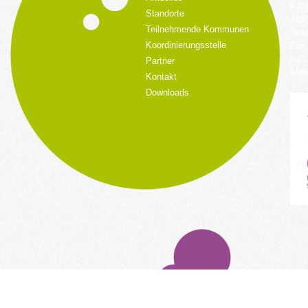
Küpp
Standorte
428
Teilnehmende Kommunen
Tele
Koordinierungsstelle
Fax:
kult
Partner
www.
Kontakt
Downloads