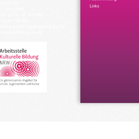
elstein 34
Links
57 Remscheid
fon: 02191 794 367/-368
 02191 794 205
urrucksack@kulturellebildung-nrw.de
kulturellebildung-nrw.de