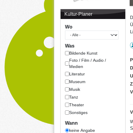
Kultur-Planer
D
Ü
Wo
L
Was
Bildende Kunst
P
Foto / Film / Audio /
Medien
D
Literatur
U
Museum
Z
Musik
V
Tanz
Theater
V
Sonstiges
W
Wann
S
keine Angabe