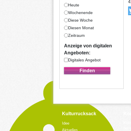
4
Heute
Wochenende
Diese Woche
Diesen Monat
Zeitraum
Anzeige von digitalen
Angeboten:
Digitales Angebot
Kulturrucksack
Kon
Koor
Idee
bei 
Aktuelles