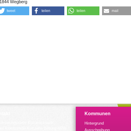
1844 Wegberg
tweet
teilen
teilen
mail
takt
Kommunen
dinierungsstelle Kulturrucksack
Hintergrund
der Arbeitsstelle Kulturelle Bildung NRW
Ausschreibung