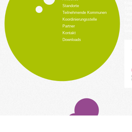
Küpp
Standorte
428
Teilnehmende Kommunen
Tele
Koordinierungsstelle
Fax:
kult
Partner
www.
Kontakt
Downloads