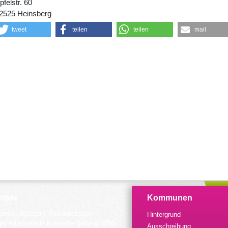
pfelstr. 60
2525 Heinsberg
tweet
teilen
teilen
mail
takt
Kommunen
dinierungsstelle Kulturrucksack
Hintergrund
der Arbeitsstelle Kulturelle Bildung NRW
Ausschreibung