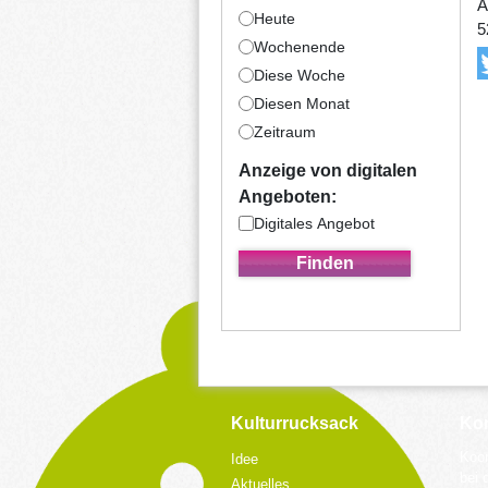
A
Heute
5
Wochenende
Diese Woche
Diesen Monat
Zeitraum
Anzeige von digitalen
Angeboten:
Digitales Angebot
Kulturrucksack
Kon
Koor
Idee
bei 
Aktuelles