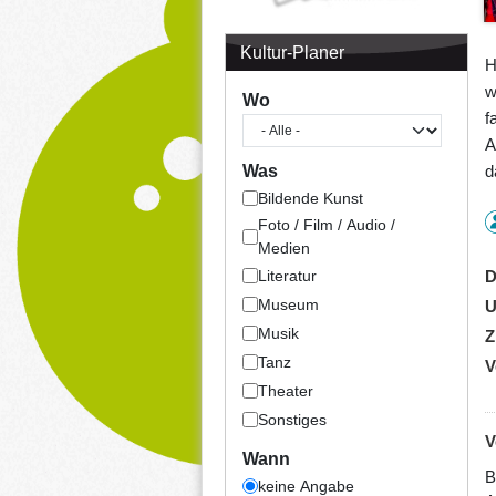
Kultur-Planer
H
w
Wo
f
A
d
Was
Bildende Kunst
Foto / Film / Audio /
Medien
Literatur
D
Museum
U
Musik
Z
Tanz
V
Theater
Sonstiges
V
Wann
B
keine Angabe