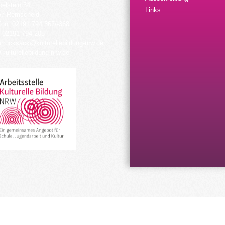
elstein 34
Links
57 Remscheid
fon: 02191 794 367/-368
 02191 794 205
urrucksack@kulturellebildung-nrw.de
kulturellebildung-nrw.de