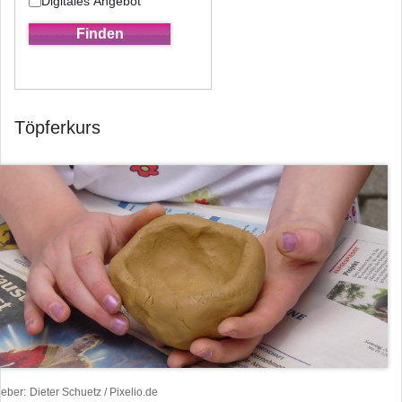
Digitales Angebot
Töpferkurs
heber
Dieter Schuetz / Pixelio.de