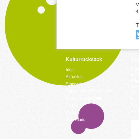
V
4
T
Kulturrucksack
Kon
Koor
Idee
bei 
Aktuelles
Küpp
Standorte
428
Teilnehmende Kommunen
Tele
Koordinierungsstelle
Fax:
kult
Partner
www.
Kontakt
Downloads