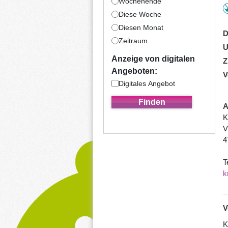
Wochenende
Diese Woche
Diesen Monat
D
Zeitraum
U
Anzeige von digitalen
Z
Angeboten:
V
Digitales Angebot
A
K
V
4
T
k
V
K