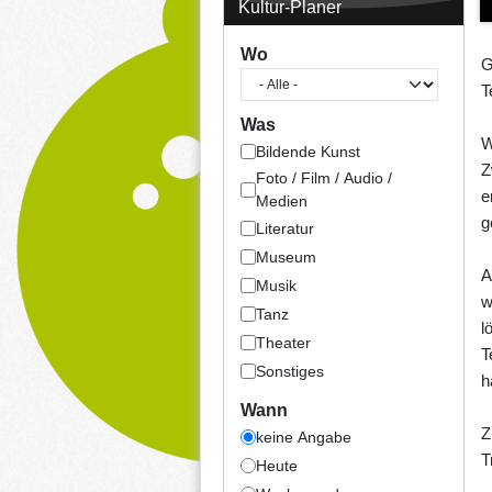
Kultur-Planer
Wo
G
T
Was
W
Bildende Kunst
Z
Foto / Film / Audio /
e
Medien
g
Literatur
Museum
A
Musik
w
Tanz
l
Theater
T
Sonstiges
h
Wann
Z
keine Angabe
T
Heute