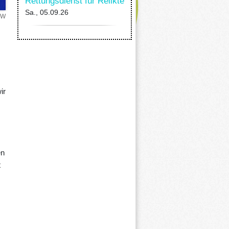
Rettungsdienst für Relikte
Sa., 05.09.26
RW
ir
en
t