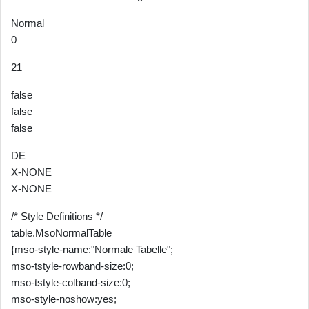
Normal
0
21
false
false
false
DE
X-NONE
X-NONE
/* Style Definitions */
table.MsoNormalTable
{mso-style-name:"Normale Tabelle";
mso-tstyle-rowband-size:0;
mso-tstyle-colband-size:0;
mso-style-noshow:yes;