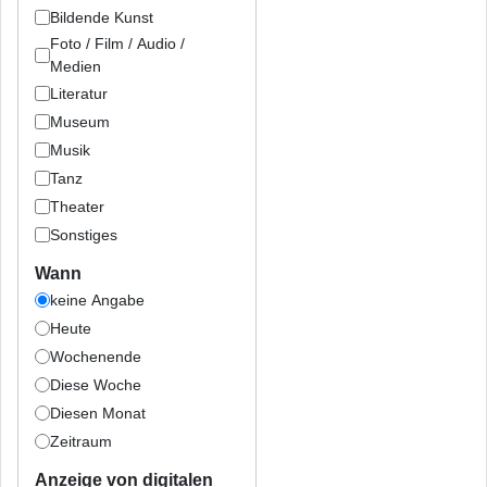
Bildende Kunst
Foto / Film / Audio /
Medien
Literatur
Museum
Musik
Tanz
Theater
Sonstiges
Wann
keine Angabe
Heute
Wochenende
Diese Woche
Diesen Monat
Zeitraum
Anzeige von digitalen