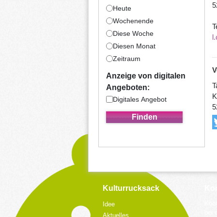
5
Heute
Wochenende
T
Diese Woche
l
Diesen Monat
Zeitraum
V
Anzeige von digitalen
T
Angeboten:
K
Digitales Angebot
5
Kulturrucksack
Kon
Koor
Idee
bei 
Aktuelles