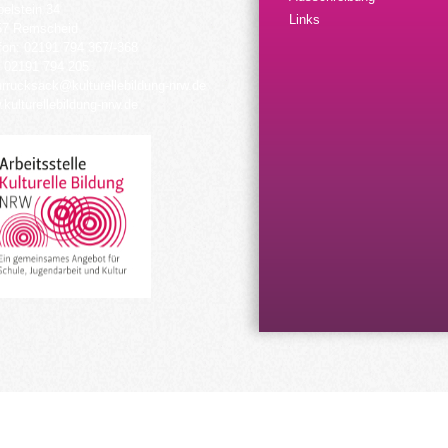
elstein 34
Links
57 Remscheid
fon: 02191 794 367/-368
 02191 794 205
urrucksack@kulturellebildung-nrw.de
kulturellebildung-nrw.de