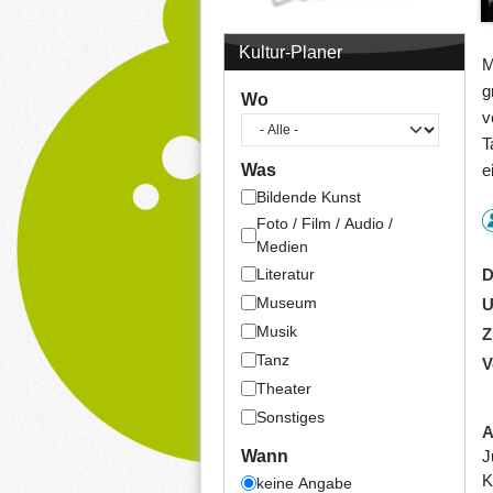
Kultur-Planer
M
g
Wo
v
T
e
Was
Bildende Kunst
Foto / Film / Audio /
Medien
Literatur
D
Museum
U
Musik
Z
Tanz
V
Theater
Sonstiges
A
J
Wann
K
keine Angabe