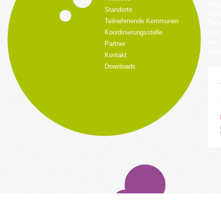
Küpp
Standorte
428
Teilnehmende Kommunen
Tele
Koordinierungsstelle
Fax:
kult
Partner
www.
Kontakt
Downloads