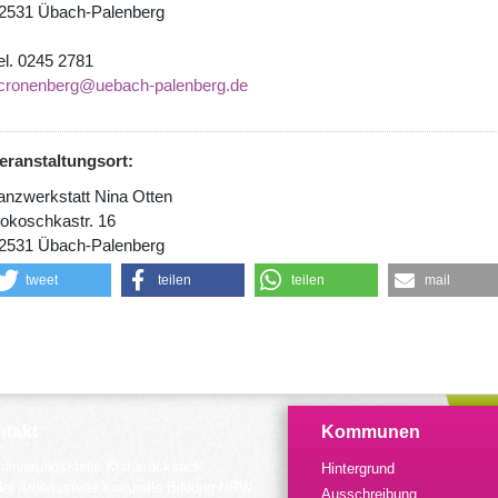
2531 Übach-Palenberg
el. 0245 2781
.cronenberg@uebach-palenberg.de
eranstaltungsort:
anzwerkstatt Nina Otten
okoschkastr. 16
2531 Übach-Palenberg
tweet
teilen
teilen
mail
takt
Kommunen
dinierungsstelle Kulturrucksack
Hintergrund
der Arbeitsstelle Kulturelle Bildung NRW
Ausschreibung