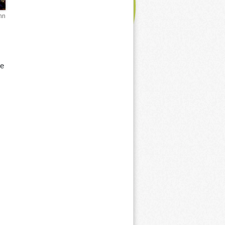
nn
ne
g