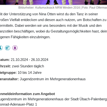
Bildurheber
Kulturrucksack NRW Minden 2016 | Foto: Paul Olferma
it der Unterstützung von Nina Otten wirst du den Tanz in seiner
roßen Vielfalt entdecken und diesen auch nutzen, um Botschaften zu
ermitteln. Dabei werden wir uns besonders mit der Musik und den
anzstilen beschäftigen, wobei du Gestaltungsmöglichkeiten hast, dei
igenen Fähigkeiten einzubringen.
atum
21.10.2024 - 26.10.2024
hrzeit
zwei Stunden täglich
ielgruppe
10 bis 14 Jahre
eranstalter
Jugendzentrum im Mehrgenerationenhaus
nmeldeinformation zum Angebot
ugendzentrum im Mehrgenerationenhaus der Stadt Übach-Palenber
onrad-Adenauer-Platz 1