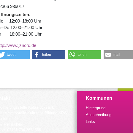
2366 939017
ffnungszeiten
o 12:00–18:00 Uhr
i–Do 12:00–21:00 Uhr
r 18:00–21:00 Uhr
ttp://www.jznord.de
tweet
teilen
teilen
mail
takt
Kommunen
dinierungsstelle Kulturrucksack
Hintergrund
der Arbeitsstelle Kulturelle Bildung NRW
Ausschreibung
elstein 34
Links
57 Remscheid
fon: 02191 794 367/-368