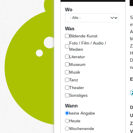
Wo
S
m
Was
A
Bildende Kunst
M
Foto / Film / Audio /
Z
Medien
H
Literatur
D
Museum
n
Musik
E
Tanz
Theater
Sonstiges
Wann
D
keine Angabe
U
Heute
Z
Wochenende
V