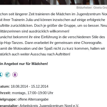
Bildurheber
Gisela Gro
chon seit längerer Zeit trainieren die Mädchen im Jugendzentrum No
it ihrer Trainerin Julia und können inzwischen auf einige erfolgreiche
uftritte zurückblicken. Doch je größer die Gruppe, um so besser. Ne
ittänzerinnen sind ausdrücklich willkommen!
unächst bekommt ihr eine Einführung in die verschiedenen Stile des
ip-Hop-Tanzes. Dann erarbeitet ihr gemeinsam eine Choreografie.
amit die Motovation und der Spaß nicht zu kurz kommen, halten wir
atürlich auch weiter Ausschau nach Auftritten!
in Angebot nur für Mädchen!
atum
18.08.2014 - 15.12.2014
hrzeit
montags, 17:00–19:00 Uhr
ielgruppe
offene Altersangabe
eranstalter
Arbeitskreis Jugendzentrum Nord e.V.