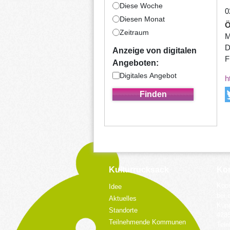
Diese Woche
0
Diesen Monat
Ö
Zeitraum
M
D
Anzeige von digitalen
F
Angeboten:
Digitales Angebot
h
Kulturrucksack
Kon
Koor
Idee
bei 
Aktuelles
Küpp
Standorte
428
Teilnehmende Kommunen
Tele