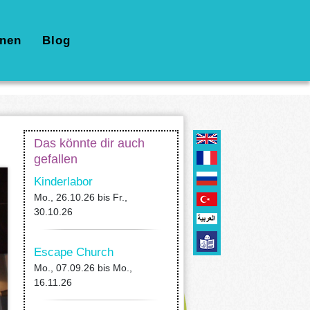
nen
Blog
Das könnte dir auch
gefallen
Kinderlabor
Mo., 26.10.26
bis
Fr.,
30.10.26
Escape Church
Mo., 07.09.26
bis
Mo.,
16.11.26