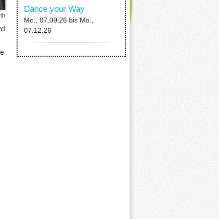
Dance your Way
th
Mo., 07.09.26
bis
Mo.,
rd
07.12.26
ue