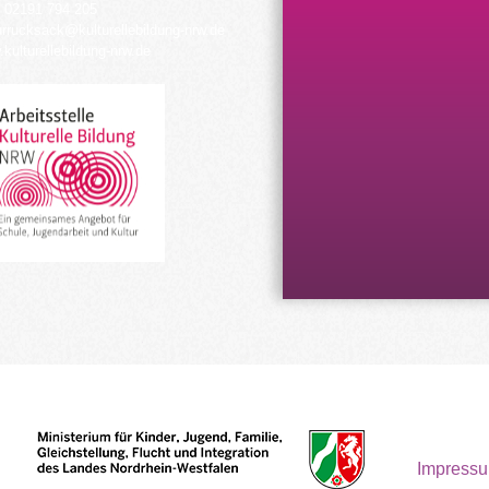
 02191 794 205
urrucksack@kulturellebildung-nrw.de
kulturellebildung-nrw.de
Impress