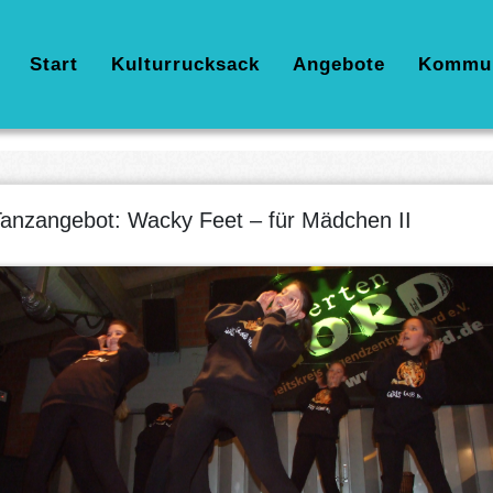
Hauptnavigation
Start
Kulturrucksack
Angebote
Kommu
anzangebot: Wacky Feet – für Mädchen II