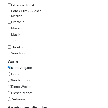
Bildende Kunst
Foto / Film / Audio /
Medien
Literatur
Museum
Musik
Tanz
Theater
Sonstiges
Wann
keine Angabe
Heute
Wochenende
Diese Woche
Diesen Monat
Zeitraum
Anzeige von digitalen