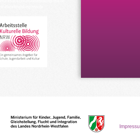
urrucksack@kulturellebildung-nrw.de
kulturellebildung-nrw.de
Impress