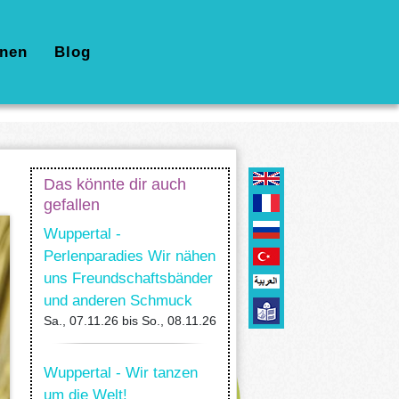
nen
Blog
Das könnte dir auch
gefallen
Wuppertal -
Perlenparadies Wir nähen
uns Freundschaftsbänder
und anderen Schmuck
Sa., 07.11.26
bis
So., 08.11.26
Wuppertal - Wir tanzen
um die Welt!