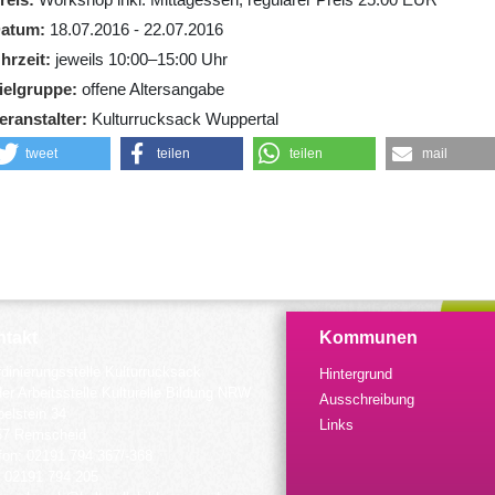
atum
18.07.2016 - 22.07.2016
hrzeit
jeweils 10:00–15:00 Uhr
ielgruppe
offene Altersangabe
eranstalter
Kulturrucksack Wuppertal
tweet
teilen
teilen
mail
takt
Kommunen
dinierungsstelle Kulturrucksack
Hintergrund
der Arbeitsstelle Kulturelle Bildung NRW
Ausschreibung
elstein 34
Links
57 Remscheid
fon: 02191 794 367/-368
 02191 794 205