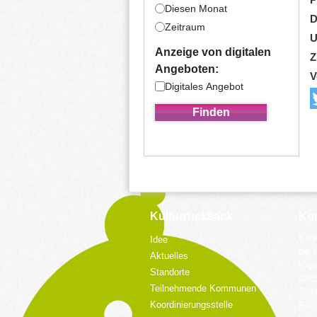
Diesen Monat
D
Zeitraum
U
Anzeige von digitalen
Z
Angeboten:
V
Digitales Angebot
Kulturrucksack
Kon
Koor
Idee
bei 
Aktuelles
Küpp
Standorte
428
Teilnehmende Kommunen
Tele
Koordinierungsstelle
Fax: