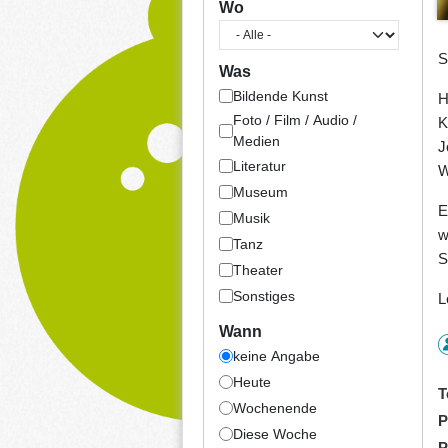
Wo
S
Was
Bildende Kunst
H
Foto / Film / Audio /
K
Medien
J
Literatur
W
Museum
E
Musik
w
Tanz
S
Theater
Sonstiges
L
Wann
keine Angabe
Heute
T
Wochenende
P
Diese Woche
P