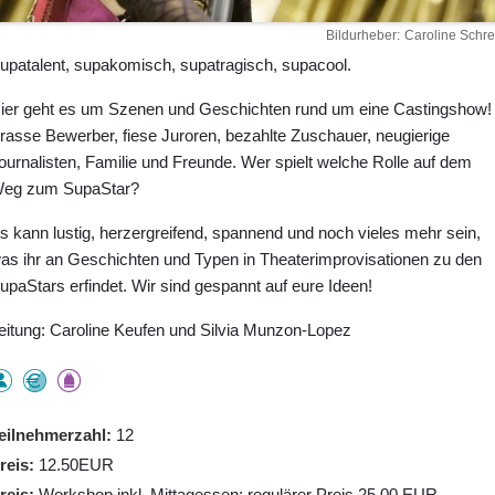
Bildurheber
Caroline Schre
upatalent, supakomisch, supatragisch, supacool.
ier geht es um Szenen und Geschichten rund um eine Castingshow!
rasse Bewerber, fiese Juroren, bezahlte Zuschauer, neugierige
ournalisten, Familie und Freunde. Wer spielt welche Rolle auf dem
eg zum SupaStar?
s kann lustig, herzergreifend, spannend und noch vieles mehr sein,
as ihr an Geschichten und Typen in Theaterimprovisationen zu den
upaStars erfindet. Wir sind gespannt auf eure Ideen!
eitung: Caroline Keufen und Silvia Munzon-Lopez
eilnehmerzahl
12
reis
12.50EUR
reis
Workshop inkl. Mittagessen; regulärer Preis 25.00 EUR