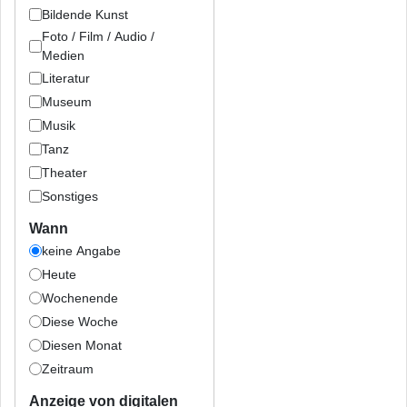
Bildende Kunst
Foto / Film / Audio /
Medien
Literatur
Museum
Musik
Tanz
Theater
Sonstiges
Wann
keine Angabe
Heute
Wochenende
Diese Woche
Diesen Monat
Zeitraum
Anzeige von digitalen