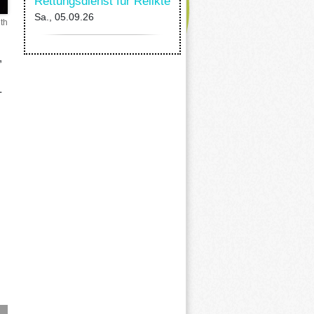
Rettungsdienst für Relikte
Sa., 05.09.26
th
,
-