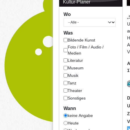
Kultur-Planer
Wo
„
U
a
Was
H
Bildende Kunst
A
Foto / Film / Audio /
V
Medien
Literatur
A
Museum
1
Musik
Tanz
Theater
D
Sonstiges
U
Wann
Z
keine Angabe
V
Heute