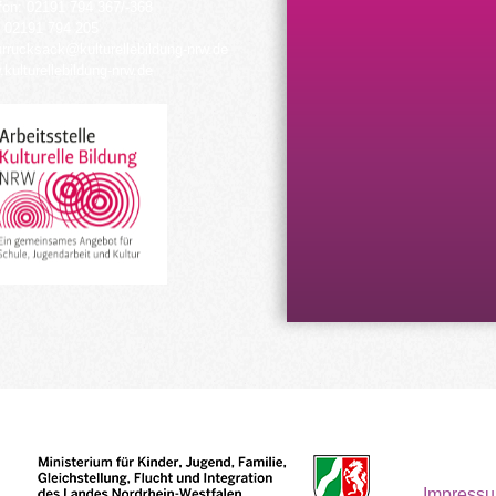
fon: 02191 794 367/-368
 02191 794 205
urrucksack@kulturellebildung-nrw.de
kulturellebildung-nrw.de
Impress