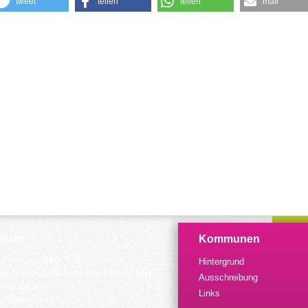
tweet
teilen
teilen
mail
takt
Kommunen
dinierungsstelle Kulturrucksack
Hintergrund
der Arbeitsstelle Kulturelle Bildung NRW
Ausschreibung
elstein 34
Links
57 Remscheid