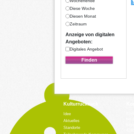
Wochenende
Diese Woche
Diesen Monat
Zeitraum
Anzeige von digitalen
Angeboten:
Digitales Angebot
Kulturrucksack
Kon
Koor
Idee
bei 
Aktuelles
Küpp
Standorte
428