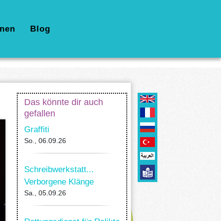
nen
Blog
Das könnte dir auch
gefallen
Graffiti
So., 06.09.26
Schreibwerkstatt...
Verborgene Klänge
Sa., 05.09.26