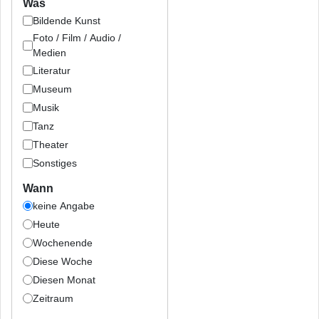
Was
Bildende Kunst
Foto / Film / Audio /
Medien
Literatur
Museum
Musik
Tanz
Theater
Sonstiges
Wann
keine Angabe
Heute
Wochenende
Diese Woche
Diesen Monat
Zeitraum