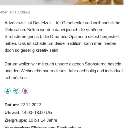
heber
Anja Krudwig
Adventszeit ist Bastelzeit – für Geschenke und weihnachtliche
Dekoration. Selten werden dabei jedoch die schönen
Strohsterne genutzt, die Oma und Opa noch selbst hergestellt
haben. Das ist schade um diese Tradition, kann man hierbei
doch so gesellig kreativ sein!
Darum wollen wir mit euch unsere eigenen Strohsterne basteln
und den Weihnachtsbaum dieses Jahr nachhaltig und individuell
schmücken.
Datum
22.12.2022
Uhrzeit
14:00–18:00 Uhr
Zielgruppe
10 bis 14 Jahre
Veranstalter
Eifelmuseum Blankenheim