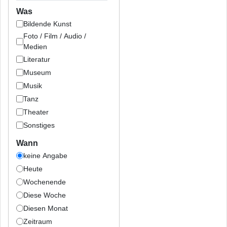
Was
Bildende Kunst
Foto / Film / Audio /
Medien
Literatur
Museum
Musik
Tanz
Theater
Sonstiges
Wann
keine Angabe
Heute
Wochenende
Diese Woche
Diesen Monat
Zeitraum