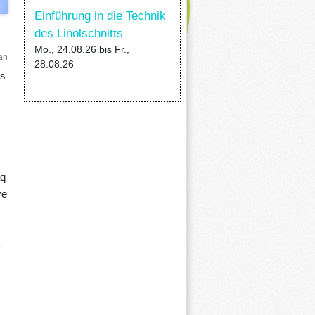
Einführung in die Technik
des Linolschnitts
Mo., 24.08.26
bis
Fr.,
an
28.08.26
es
aq
ve
t