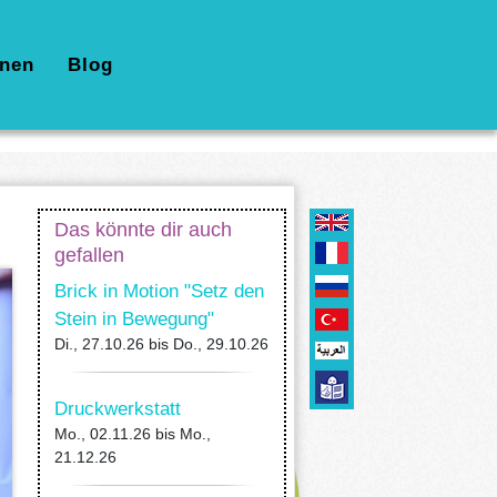
nen
Blog
Das könnte dir auch
gefallen
Brick in Motion "Setz den
Stein in Bewegung"
Di., 27.10.26
bis
Do., 29.10.26
Druckwerkstatt
Mo., 02.11.26
bis
Mo.,
21.12.26