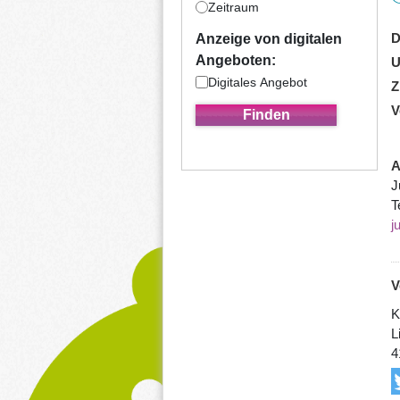
Zeitraum
D
Anzeige von digitalen
Angeboten:
U
Digitales Angebot
Z
V
A
J
T
j
V
K
L
4