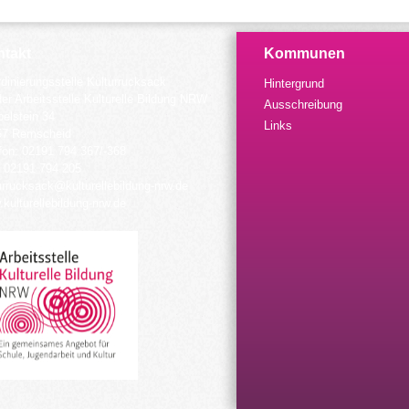
takt
Kommunen
dinierungsstelle Kulturrucksack
Hintergrund
der Arbeitsstelle Kulturelle Bildung NRW
Ausschreibung
elstein 34
Links
57 Remscheid
fon: 02191 794 367/-368
 02191 794 205
urrucksack@kulturellebildung-nrw.de
kulturellebildung-nrw.de