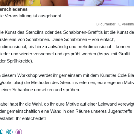
erschiedenes
ie Veranstaltung ist ausgebucht
Bildurheber
K. Veenm
ie Kunst des Stencilns oder des Schablonen-Graffitis ist die Kunst d
rstellens von Schablonen. Diese Schablonen – von einfach,
indimensional, bis hin zu aufwändig und mehrdimensional – können
ieder und wieder verwendet und gesprüht werden (bspw. mit Graffiti
der Sprühkreide).
n diesem Workshop werdet ihr gemeinsam mit dem Künstler Cole Bl
@cole_blaq) die Methoden des Stencilns erlernen, eure eigenen Moti
n einer Schablone umsetzen und sprühen.
abei habt ihr die Wahl, ob ihr eure Motive auf einer Leinwand verewig
der gemeinschaftlich eine Wand in den Räume unseres Jugendtreffs
estaltet! Ihr entscheidet!