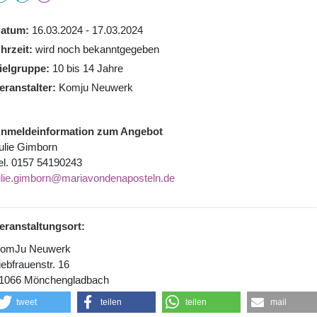
atum
16.03.2024 - 17.03.2024
hrzeit
wird noch bekanntgegeben
ielgruppe
10 bis 14 Jahre
eranstalter
Komju Neuwerk
nmeldeinformation zum Angebot
ulie Gimborn
el. 0157 54190243
ulie.gimborn@mariavondenaposteln.de
eranstaltungsort:
omJu Neuwerk
iebfrauenstr. 16
1066 Mönchengladbach
tweet
teilen
teilen
mail