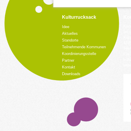
Kulturrucksack
Kon
Koor
Idee
bei 
Aktuelles
Küpp
Standorte
428
Teilnehmende Kommunen
Tele
Koordinierungsstelle
Fax:
kult
Partner
www.
Kontakt
Downloads