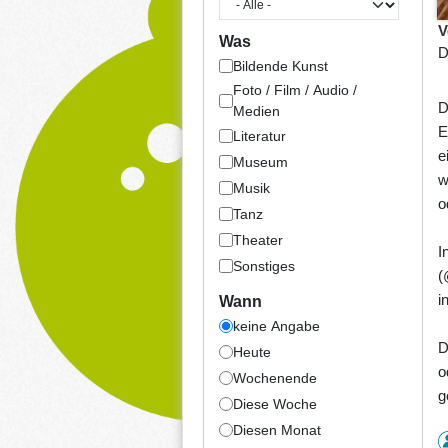
V
Was
D
Bildende Kunst
Foto / Film / Audio /
D
Medien
E
Literatur
e
Museum
w
Musik
o
Tanz
Theater
I
Sonstiges
(
i
Wann
keine Angabe
D
Heute
o
Wochenende
g
Diese Woche
Diesen Monat