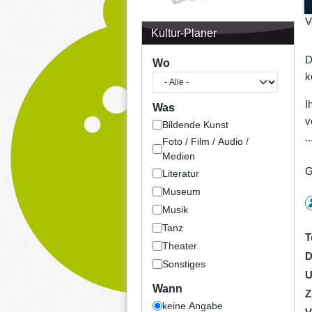
V
Kultur-Planer
D
Wo
k
I
Was
v
Bildende Kunst
..
Foto / Film / Audio /
Medien
G
Literatur
Museum
Musik
Tanz
T
Theater
D
Sonstiges
U
Wann
Z
keine Angabe