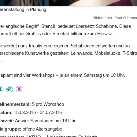
eranstaltung in Planung
Bildurheber
Paul Olferma
er englische Begriff "Stencil" bedeutet übersetzt Schablone. Diese
ommt oft bei Graffitis oder Streetart hilfreich zum Einsatz.
hr werdet ganz kreativ eure eigenen Schablonen entwerfen und so
erschiedene Kunstwerke gestalten: Leinwände, Möbelstücke, T-Shirt
..
eplant sind vier Workshops – je an einem Samstag um 18 Uhr.
eilnehmerzahl
5 pro Workshop
atum
15.03.2016 - 04.07.2016
hrzeit
An vier Samstagen um 18 Uhr
ielgruppe
offene Altersangabe