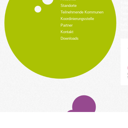
Küpp
Standorte
428
Teilnehmende Kommunen
Tele
Koordinierungsstelle
Fax:
kult
Partner
www.
Kontakt
Downloads