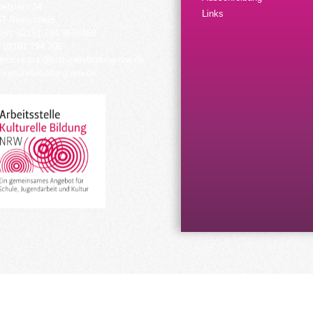
elstein 34
Links
57 Remscheid
fon: 02191 794 367/-368
 02191 794 205
urrucksack@kulturellebildung-nrw.de
kulturellebildung-nrw.de