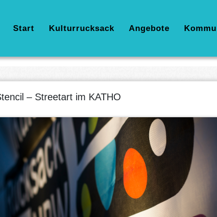
Hauptnavigation
Start
Kulturrucksack
Angebote
Kommu
tencil – Streetart im KATHO