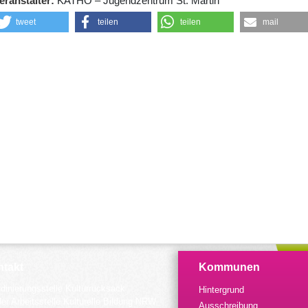
eranstalter
KATHO – Jugendzentrum St. Martin
tweet
teilen
teilen
mail
takt
Kommunen
dinierungsstelle Kulturrucksack
Hintergrund
der Arbeitsstelle Kulturelle Bildung NRW
Ausschreibung