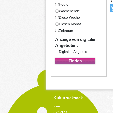
V
Heute
Wochenende
Diese Woche
Diesen Monat
Zeitraum
Anzeige von digitalen
Angeboten:
Digitales Angebot
Kulturrucksack
Kon
Koor
Idee
bei 
Aktuelles