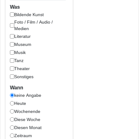
Was
Bildende Kunst
Foto / Film / Audio /
Medien
Literatur
Museum
Musik
Tanz
Theater
Sonstiges
Wann
keine Angabe
Heute
Wochenende
Diese Woche
Diesen Monat
Zeitraum