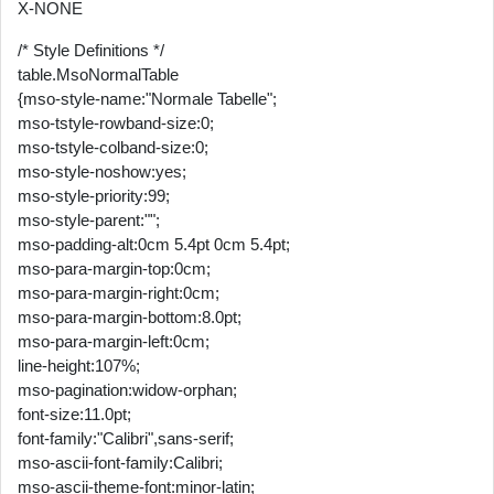
X-NONE
/* Style Definitions */
table.MsoNormalTable
{mso-style-name:"Normale Tabelle";
mso-tstyle-rowband-size:0;
mso-tstyle-colband-size:0;
mso-style-noshow:yes;
mso-style-priority:99;
mso-style-parent:"";
mso-padding-alt:0cm 5.4pt 0cm 5.4pt;
mso-para-margin-top:0cm;
mso-para-margin-right:0cm;
mso-para-margin-bottom:8.0pt;
mso-para-margin-left:0cm;
line-height:107%;
mso-pagination:widow-orphan;
font-size:11.0pt;
font-family:"Calibri",sans-serif;
mso-ascii-font-family:Calibri;
mso-ascii-theme-font:minor-latin;