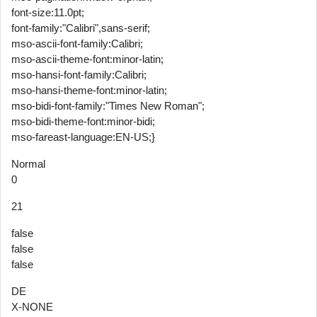
font-size:11.0pt;
font-family:"Calibri",sans-serif;
mso-ascii-font-family:Calibri;
mso-ascii-theme-font:minor-latin;
mso-hansi-font-family:Calibri;
mso-hansi-theme-font:minor-latin;
mso-bidi-font-family:"Times New Roman";
mso-bidi-theme-font:minor-bidi;
mso-fareast-language:EN-US;}
Normal
0
21
false
false
false
DE
X-NONE