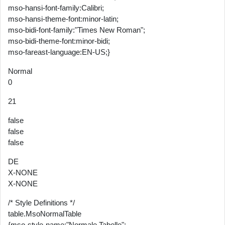
mso-hansi-font-family:Calibri;
mso-hansi-theme-font:minor-latin;
mso-bidi-font-family:"Times New Roman";
mso-bidi-theme-font:minor-bidi;
mso-fareast-language:EN-US;}
Normal
0
21
false
false
false
DE
X-NONE
X-NONE
/* Style Definitions */
table.MsoNormalTable
{mso-style-name:"Normale Tabelle";