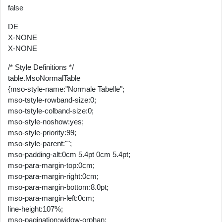
false
DE
X-NONE
X-NONE
/* Style Definitions */
table.MsoNormalTable
{mso-style-name:"Normale Tabelle";
mso-tstyle-rowband-size:0;
mso-tstyle-colband-size:0;
mso-style-noshow:yes;
mso-style-priority:99;
mso-style-parent:"";
mso-padding-alt:0cm 5.4pt 0cm 5.4pt;
mso-para-margin-top:0cm;
mso-para-margin-right:0cm;
mso-para-margin-bottom:8.0pt;
mso-para-margin-left:0cm;
line-height:107%;
mso-pagination:widow-orphan;