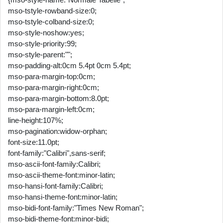
mso-tstyle-rowband-size:0;
mso-tstyle-colband-size:0;
mso-style-noshow:yes;
mso-style-priority:99;
mso-style-parent:"";
mso-padding-alt:0cm 5.4pt 0cm 5.4pt;
mso-para-margin-top:0cm;
mso-para-margin-right:0cm;
mso-para-margin-bottom:8.0pt;
mso-para-margin-left:0cm;
line-height:107%;
mso-pagination:widow-orphan;
font-size:11.0pt;
font-family:"Calibri",sans-serif;
mso-ascii-font-family:Calibri;
mso-ascii-theme-font:minor-latin;
mso-hansi-font-family:Calibri;
mso-hansi-theme-font:minor-latin;
mso-bidi-font-family:"Times New Roman";
mso-bidi-theme-font:minor-bidi;