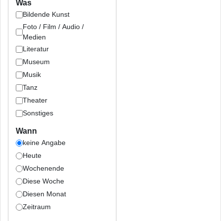
Was
Bildende Kunst
Foto / Film / Audio /
Medien
Literatur
Museum
Musik
Tanz
Theater
Sonstiges
Wann
keine Angabe
Heute
Wochenende
Diese Woche
Diesen Monat
Zeitraum