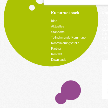
Kulturrucksack
Kon
Koor
Idee
bei 
Aktuelles
Küpp
Standorte
428
Teilnehmende Kommunen
Tele
Koordinierungsstelle
Fax:
kult
Partner
www.
Kontakt
Downloads