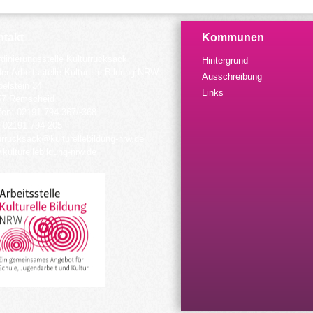
takt
Kommunen
dinierungsstelle Kulturrucksack
Hintergrund
der Arbeitsstelle Kulturelle Bildung NRW
Ausschreibung
elstein 34
Links
57 Remscheid
fon: 02191 794 367/-368
 02191 794 205
urrucksack@kulturellebildung-nrw.de
kulturellebildung-nrw.de