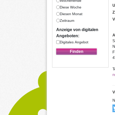
Wochenende
U
Diese Woche
Z
Diesen Monat
V
Zeitraum
Anzeige von digitalen
A
Angeboten:
S
Digitales Angebot
N
F
4
T
n
V
N