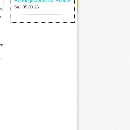
Rettungsdienst für Relikte
Sa., 05.09.26
RW
n
en
e