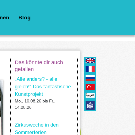
nen
Blog
Das könnte dir auch
gefallen
„Alle anders? - alle
gleich!“ Das fantastische
Kunstprojekt
Mo., 10.08.26
bis
Fr.,
14.08.26
Zirkuswoche in den
Sommerferien