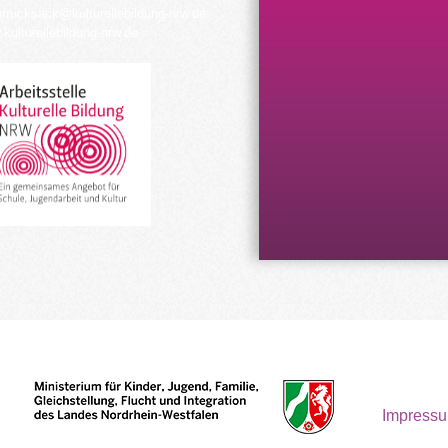
urrucksack@kulturellebildung-nrw.de
kulturellebildung-nrw.de
Impress