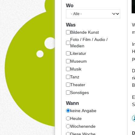
Wo
W
Was
m
Bildende Kunst
Foto / Film / Audio /
I
Medien
H
Literatur
p
Museum
Musik
D
Tanz
r
Theater
B
Sonstiges
E
Wann
S
keine Angabe
Heute
Wochenende
D
Diese Woche