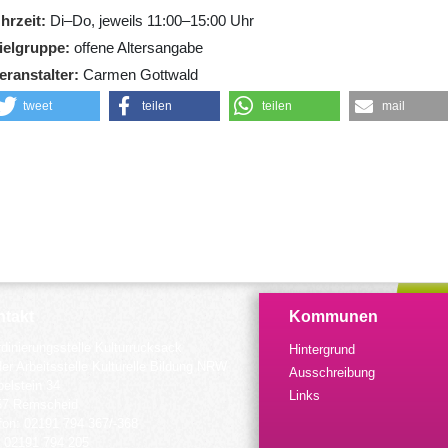
hrzeit
Di–Do, jeweils 11:00–15:00 Uhr
ielgruppe
offene Altersangabe
eranstalter
Carmen Gottwald
tweet
teilen
teilen
mail
takt
Kommunen
dinierungsstelle Kulturrucksack
Hintergrund
der Arbeitsstelle Kulturelle Bildung NRW
Ausschreibung
elstein 34
Links
57 Remscheid
fon: 02191 794 367/-368
 02191 794 205