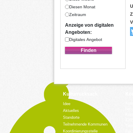
U
Diesen Monat
Z
Zeitraum
V
Anzeige von digitalen
Angeboten:
Digitales Angebot
Kulturrucksack
Kon
Koor
Idee
bei 
Aktuelles
Küpp
Standorte
428
Teilnehmende Kommunen
Tele
Koordinierungsstelle
Fax: