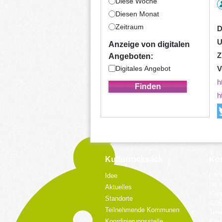
Diese Woche
Diesen Monat
Zeitraum
D
U
Anzeige von digitalen
Z
Angeboten:
Digitales Angebot
V
h
h
Kulturrucksack
Kon
Koor
Idee
bei 
Aktuelles
Küpp
Standorte
428
Teilnehmende Kommunen
Tele
Koordinierungsstelle
Fax: