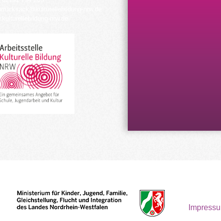
urrucksack@kulturellebildung-nrw.de
kulturellebildung-nrw.de
Impress