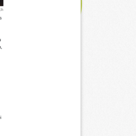
ch
s
u
,
i