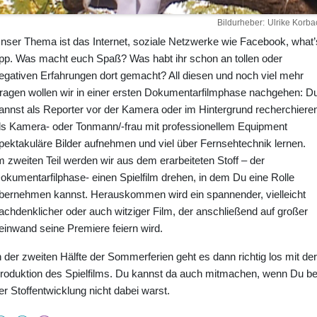
Bildurheber
Ulrike Korba
nser Thema ist das Internet, soziale Netzwerke wie Facebook, what’
pp. Was macht euch Spaß? Was habt ihr schon an tollen oder
egativen Erfahrungen dort gemacht? All diesen und noch viel mehr
ragen wollen wir in einer ersten Dokumentarfilmphase nachgehen: D
annst als Reporter vor der Kamera oder im Hintergrund recherchieren
ls Kamera- oder Tonmann/-frau mit professionellem Equipment
pektakuläre Bilder aufnehmen und viel über Fernsehtechnik lernen.
m zweiten Teil werden wir aus dem erarbeiteten Stoff – der
okumentarfilphase- einen Spielfilm drehen, in dem Du eine Rolle
bernehmen kannst. Herauskommen wird ein spannender, vielleicht
achdenklicher oder auch witziger Film, der anschließend auf großer
einwand seine Premiere feiern wird.
n der zweiten Hälfte der Sommerferien geht es dann richtig los mit der
roduktion des Spielfilms. Du kannst da auch mitmachen, wenn Du be
er Stoffentwicklung nicht dabei warst.