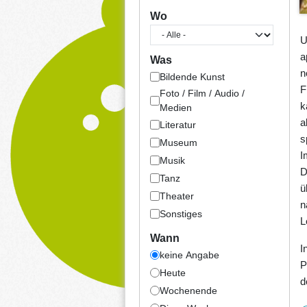
Wo
U
a
Was
n
Bildende Kunst
F
Foto / Film / Audio /
k
Medien
a
Literatur
s
Museum
I
Musik
D
Tanz
ü
Theater
n
Sonstiges
L
Wann
I
keine Angabe
P
Heute
d
Wochenende