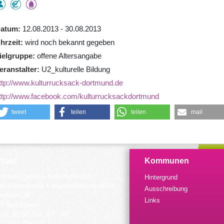
atum
12.08.2013 - 30.08.2013
hrzeit
wird noch bekannt gegeben
ielgruppe
offene Altersangabe
eranstalter
U2_kulturelle Bildung
ttp://www.kulturrucksack-dortmund.de
ttp://www.facebook.com/kulturrucksackdortmund
tweet
teilen
teilen
mail
takt
Kommunen
dinierungsstelle Kulturrucksack
Hintergrund
der Arbeitsstelle Kulturelle Bildung NRW
Ausschreibung
elstein 34
Links
57 Remscheid
fon: 02191 794 367/-368
 02191 794 205