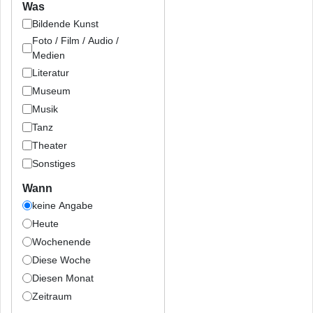
Was
Bildende Kunst
Foto / Film / Audio /
Medien
Literatur
Museum
Musik
Tanz
Theater
Sonstiges
Wann
keine Angabe
Heute
Wochenende
Diese Woche
Diesen Monat
Zeitraum