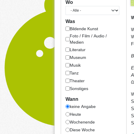
Wo
W
Was
Bildende Kunst
W
Foto / Film / Audio /
W
Medien
F
Literatur
B
Museum
Musik
E
Tanz
A
Theater
0
Sonstiges
W
Wann
S
keine Angabe
S
Heute
S
Wochenende
S
Diese Woche