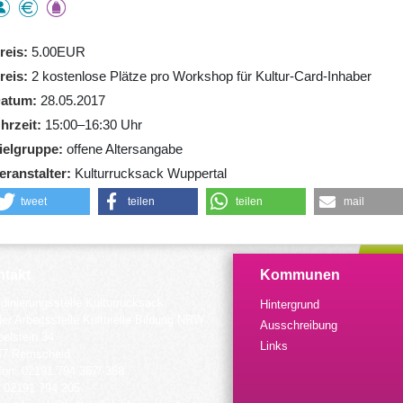
reis
5.00EUR
reis
2 kostenlose Plätze pro Workshop für Kultur-Card-Inhaber
atum
28.05.2017
hrzeit
15:00–16:30 Uhr
ielgruppe
offene Altersangabe
eranstalter
Kulturrucksack Wuppertal
tweet
teilen
teilen
mail
takt
Kommunen
dinierungsstelle Kulturrucksack
Hintergrund
der Arbeitsstelle Kulturelle Bildung NRW
Ausschreibung
elstein 34
Links
57 Remscheid
fon: 02191 794 367/-368
 02191 794 205