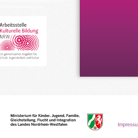
urrucksack@kulturellebildung-nrw.de
kulturellebildung-nrw.de
Impress