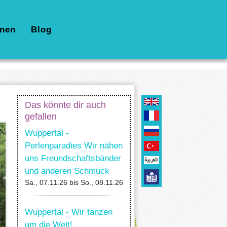
nen
Blog
Das könnte dir auch
gefallen
Wuppertal -
Perlenparadies Wir nähen
uns Freundschaftsbänder
und anderen Schmuck
Sa., 07.11.26
bis
So., 08.11.26
Wuppertal - Wir tanzen
um die Welt!