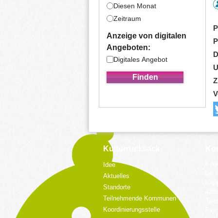
Diesen Monat
Zeitraum
P
Anzeige von digitalen
P
Angeboten:
D
Digitales Angebot
U
Z
V
Kulturrucksack
Kon
Koor
Idee
bei 
Aktuelles
Küpp
Standorte
428
Teilnehmende Kommunen
Tele
Koordinierungsstelle
Fax: