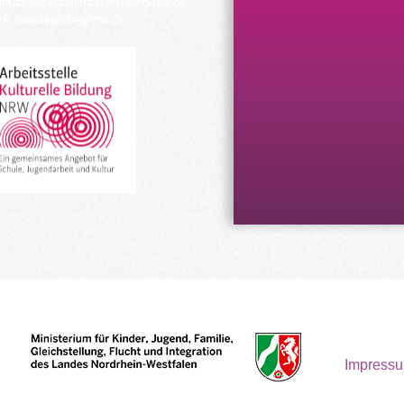
urrucksack@kulturellebildung-nrw.de
kulturellebildung-nrw.de
Impress