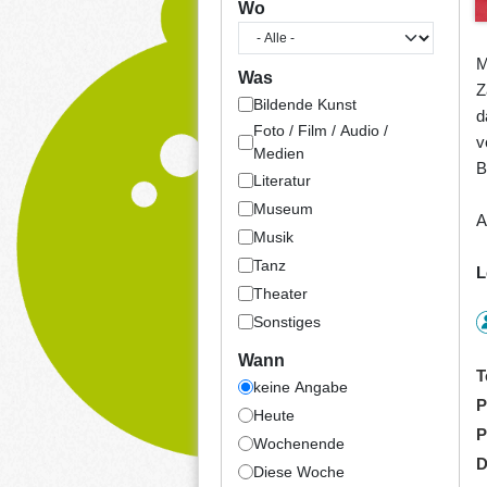
Wo
M
Was
Z
Bildende Kunst
d
Foto / Film / Audio /
v
Medien
B
Literatur
Museum
A
Musik
Tanz
L
Theater
Sonstiges
Wann
T
keine Angabe
P
Heute
P
Wochenende
D
Diese Woche