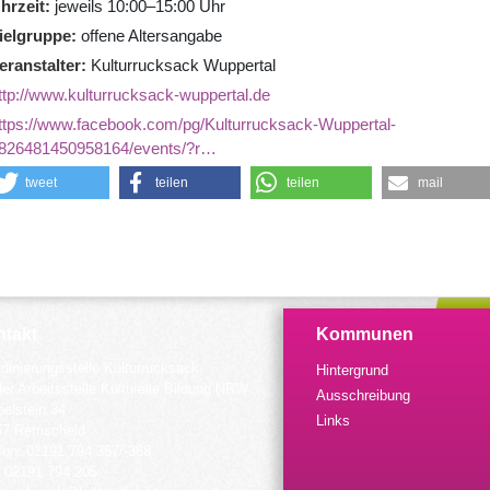
hrzeit
jeweils 10:00–15:00 Uhr
ielgruppe
offene Altersangabe
eranstalter
Kulturrucksack Wuppertal
ttp://www.kulturrucksack-wuppertal.de
ttps://www.facebook.com/pg/Kulturrucksack-Wuppertal-
826481450958164/events/?r…
tweet
teilen
teilen
mail
takt
Kommunen
dinierungsstelle Kulturrucksack
Hintergrund
der Arbeitsstelle Kulturelle Bildung NRW
Ausschreibung
elstein 34
Links
57 Remscheid
fon: 02191 794 367/-368
 02191 794 205