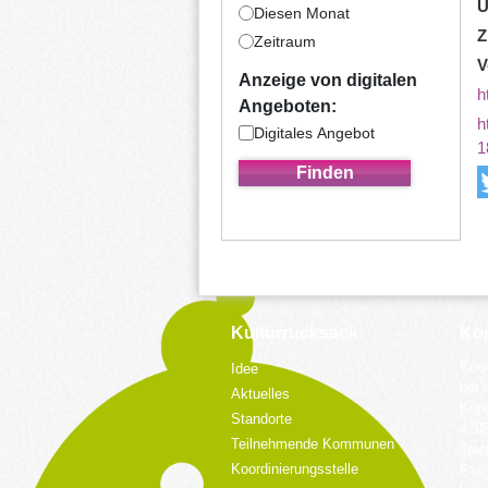
U
Diesen Monat
Z
Zeitraum
V
Anzeige von digitalen
h
Angeboten:
h
Digitales Angebot
1
Kulturrucksack
Kon
Koor
Idee
bei 
Aktuelles
Küpp
Standorte
428
Teilnehmende Kommunen
Tele
Koordinierungsstelle
Fax: