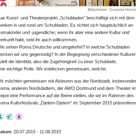
Bildurheber
Susanne Henni
as Kunst- und Theaterprojekt „Schubladen" beschäftigt sich mit dem
enken in und rund um Schubladen. Es richtet sich hauptsächlich an
omakinder und -jugendliche; wenn ihr aber eine andere Kultur und
erkunft habt, seid ihr auch willkommen.
ie sehen Roma Deutsche und umgekehrt? In welche Schubladen
tecken wir uns gegenseitg? In der Begegnung verschiedener Kulture
pielt die Identität, also die Zugehörigkeit zu einer Schublade,
ine wichtige Rolle. Wir entdecken gemeinsam, welche.
ir möchten gemeinsam mit Akteuren aus der Nordstadt, insbesonde
oma, anderen Nordstädtern, der AWO Dortmund und dem Theater i
epot eine Performance auf die Beine stellen, die wir im Rahmen des
oma Kulturfestivals „Djelem-Djelem“ im September 2015 präsentiere
atum
20.07.2015 - 11.08.2015