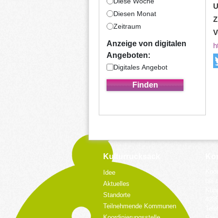
Diese Woche
U
Diesen Monat
Z
Zeitraum
V
Anzeige von digitalen
h
Angeboten:
Digitales Angebot
Kulturrucksack
Kon
Koor
Idee
bei 
Aktuelles
Küpp
Standorte
428
Teilnehmende Kommunen
Tele
Koordinierungsstelle
Fax: