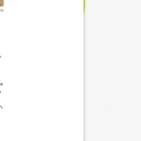
ng
n
re
m
n.