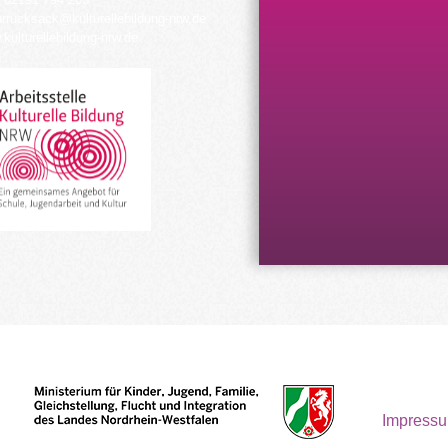
urrucksack@kulturellebildung-nrw.de
kulturellebildung-nrw.de
Impress