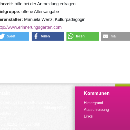
hrzeit
bitte bei der Anmeldung erfragen
ielgruppe
offene Altersangabe
eranstalter
Manuela Wenz, Kulturpädagogin
ttp://www.erinnerungsgarten.com
tweet
teilen
teilen
mail
takt
Kommunen
dinierungsstelle Kulturrucksack
Hintergrund
der Arbeitsstelle Kulturelle Bildung NRW
Ausschreibung
elstein 34
Links
57 Remscheid
fon: 02191 794 367/-368
 02191 794 205