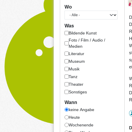
Wo
D
D
Was
R
Bildende Kunst
H
Foto / Film / Audio /
W
Medien
s
Literatur
s
Museum
e
Musik
Tanz
W
Theater
R
Sonstiges
D
R
Wann
keine Angabe
Heute
Wochenende
D