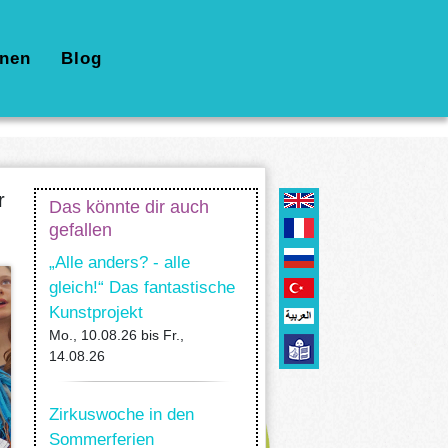
nen
Blog
r
Das könnte dir auch
gefallen
„Alle anders? - alle
gleich!“ Das fantastische
Kunstprojekt
Mo., 10.08.26
bis
Fr.,
14.08.26
Zirkuswoche in den
Sommerferien