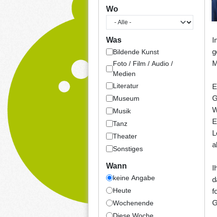
Wo
I
Was
g
Bildende Kunst
M
Foto / Film / Audio /
Medien
Literatur
E
G
Museum
W
Musik
E
Tanz
L
Theater
a
Sonstiges
Wann
I
keine Angabe
d
Heute
f
G
Wochenende
Diese Woche