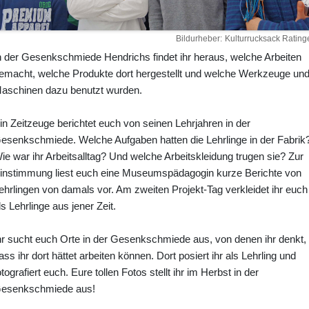
Bildurheber
Kulturrucksack Rating
n der Gesenkschmiede Hendrichs findet ihr heraus, welche Arbeiten
emacht, welche Produkte dort hergestellt und welche Werkzeuge un
aschinen dazu benutzt wurden.
in Zeitzeuge berichtet euch von seinen Lehrjahren in der
esenkschmiede. Welche Aufgaben hatten die Lehrlinge in der Fabrik
ie war ihr Arbeitsalltag? Und welche Arbeitskleidung trugen sie? Zur
instimmung liest euch eine Museumspädagogin kurze Berichte von
ehrlingen von damals vor. Am zweiten Projekt-Tag verkleidet ihr euch
ls Lehrlinge aus jener Zeit.
hr sucht euch Orte in der Gesenkschmiede aus, von denen ihr denkt,
ass ihr dort hättet arbeiten können. Dort posiert ihr als Lehrling und
otografiert euch. Eure tollen Fotos stellt ihr im Herbst in der
esenkschmiede aus!