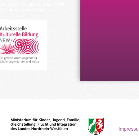
urrucksack@kulturellebildung-nrw.de
kulturellebildung-nrw.de
Impress