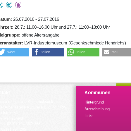
atum
26.07.2016 - 27.07.2016
hrzeit
26.7.: 11.00–16.00 Uhr und 27.7.: 11:00–13:00 Uhr
ielgruppe
offene Altersangabe
eranstalter
LVR-Industriemuseum (Gesenkschmiede Hendrichs)
tweet
teilen
teilen
mail
takt
Kommunen
dinierungsstelle Kulturrucksack
Hintergrund
der Arbeitsstelle Kulturelle Bildung NRW
Ausschreibung
elstein 34
Links
57 Remscheid
fon: 02191 794 367/-368
 02191 794 205