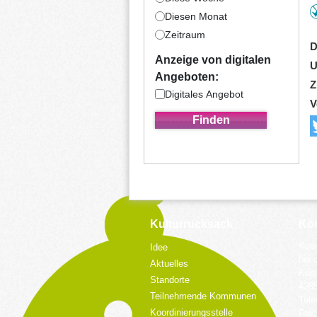
Diesen Monat
Zeitraum
D
Anzeige von digitalen
U
Angeboten:
Z
Digitales Angebot
V
Kulturrucksack
Kon
Koor
Idee
bei 
Aktuelles
Küpp
Standorte
428
Teilnehmende Kommunen
Tele
Koordinierungsstelle
Fax: