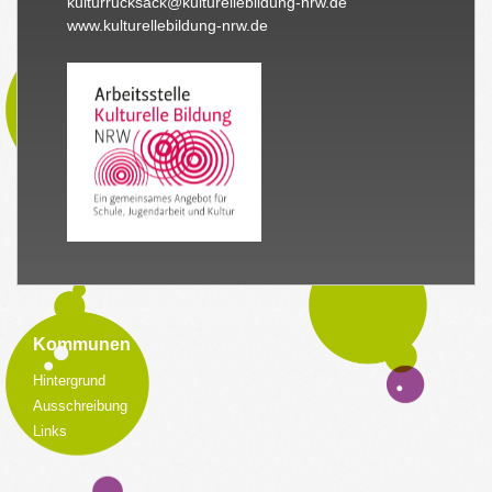
kulturrucksack@kulturellebildung-nrw.de
www.kulturellebildung-nrw.de
Kommunen
Hintergrund
Ausschreibung
Links