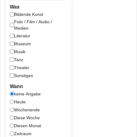
Was
Bildende Kunst
Foto / Film / Audio /
Medien
Literatur
Museum
Musik
Tanz
Theater
Sonstiges
Wann
keine Angabe
Heute
Wochenende
Diese Woche
Diesen Monat
Zeitraum