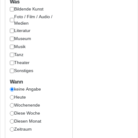
Was
Bildende Kunst
Foto / Film / Audio /
Medien
Literatur
Museum
Musik
Tanz
Theater
Sonstiges
Wann
keine Angabe
Heute
Wochenende
Diese Woche
Diesen Monat
Zeitraum